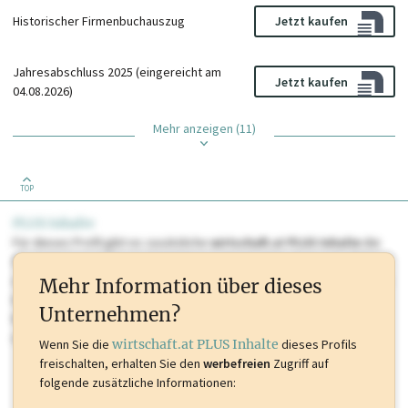
Historischer Firmenbuchauszug
Jetzt kaufen
Jahresabschluss 2025 (eingereicht am
Jetzt kaufen
04.08.2026)
Mehr anzeigen (11)
TOP
PLUS Inhalte
Für dieses Profil gibt es zusätzliche
wirtschaft.at PLUS Inhalte
die
Sie momentan nicht einsehen können. Schalten Sie dieses Profil frei
oder loggen Sie sich ein um diese Inhalte zu sehen. wirtschaft.at PLUS
Mehr Information über dieses
Inhalte sind unter anderem Gewerbeberechtigungen, Nationale
Unternehmen?
Marken, Patente, Rechtstatsachen, OTS-Aussendungen, und viele
mehr.
Wenn Sie die
wirtschaft.at PLUS Inhalte
dieses Profils
freischalten, erhalten Sie den
werbefreien
Zugriff auf
folgende zusätzliche Informationen: