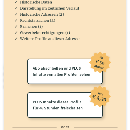
Historische Daten
Darstellung im zeitlichen Verlauf
Historische Adressen (2)
Rechtstatsachen (4)
Branchen (1)
Gewerbeberechtigungen (1)
Weitere Profile an dieser Adresse
ab
€ 50
Monat
wirtschaft.at PLUS
Abo abschließen und PLUS
Für dieses Profil gibt es zusätzliche
Inhalte von allen Profilen sehen
wirtschaft.at PLUS Inhalte
die
Sie momentan nicht einsehen können. Schalten Sie dieses Profil frei
oder loggen Sie sich ein um diese Inhalte zu sehen.
nur
€ 4,30
PLUS Inhalte dieses Profils
für 48 Stunden freischalten
oder