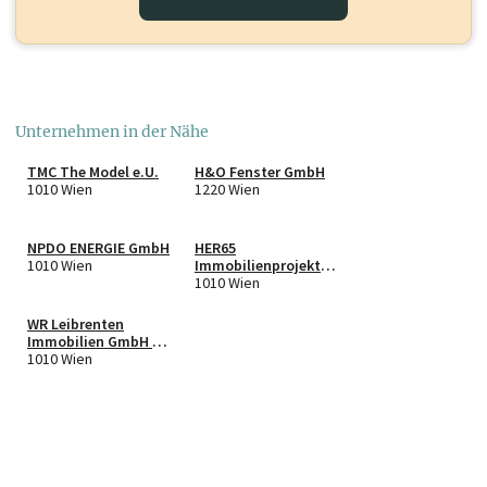
Unternehmen in der Nähe
TMC The Model e.U.
H&O Fenster GmbH
1010 Wien
1220 Wien
NPDO ENERGIE GmbH
HER65
1010 Wien
Immobilienprojektier
ung GmbH & Co KG
1010 Wien
WR Leibrenten
Immobilien GmbH in
Liqu.
1010 Wien