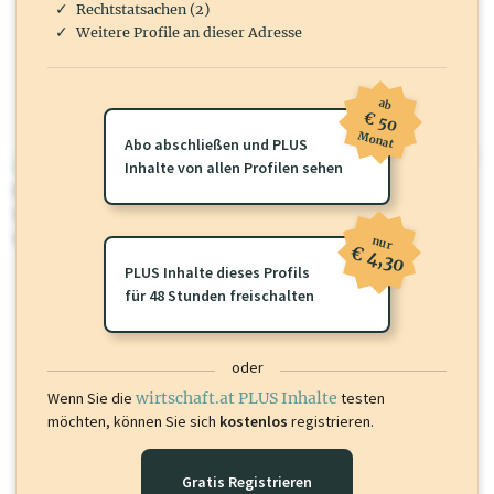
Rechtstatsachen (2)
Weitere Profile an dieser Adresse
ab
€ 50
Monat
Abo abschließen und PLUS
wirtschaft.at PLUS
Inhalte von allen Profilen sehen
Für dieses Profil gibt es zusätzliche
wirtschaft.at PLUS Inhalte
die
Sie momentan nicht einsehen können. Schalten Sie dieses Profil frei
oder loggen Sie sich ein um diese Inhalte zu sehen.
nur
€ 4,30
PLUS Inhalte dieses Profils
für 48 Stunden freischalten
oder
Wenn Sie die
wirtschaft.at PLUS Inhalte
testen
möchten, können Sie sich
kostenlos
registrieren.
Gratis Registrieren