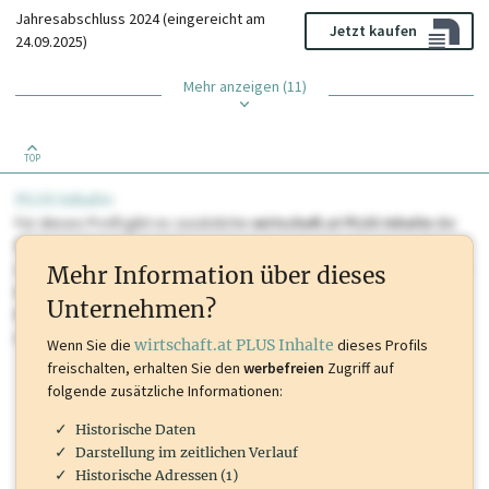
Jahresabschluss 2024 (eingereicht am
Jetzt kaufen
24.09.2025)
Mehr anzeigen (11)
TOP
PLUS Inhalte
Für dieses Profil gibt es zusätzliche
wirtschaft.at PLUS Inhalte
die
Sie momentan nicht einsehen können. Schalten Sie dieses Profil frei
oder loggen Sie sich ein um diese Inhalte zu sehen. wirtschaft.at PLUS
Mehr Information über dieses
Inhalte sind unter anderem Gewerbeberechtigungen, Nationale
Unternehmen?
Marken, Patente, Rechtstatsachen, OTS-Aussendungen, und viele
mehr.
Wenn Sie die
wirtschaft.at PLUS Inhalte
dieses Profils
freischalten, erhalten Sie den
werbefreien
Zugriff auf
folgende zusätzliche Informationen:
Historische Daten
Darstellung im zeitlichen Verlauf
Historische Adressen (1)