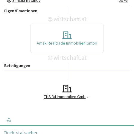
Simcha Natanov
50 %
Eigentümer:innen
wirtschaft.at
©
Amak Realtrade Immobilien GmbH
wirtschaft.at
©
Beteiligungen
THS 34 Immobilien GmbH & Co KG in Liqu.
TOP
Rechtstatsachen