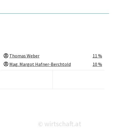
Thomas Weber
11 %
Mag. Margot Hafner-Berchtold
10 %
wirtschaft.at
©