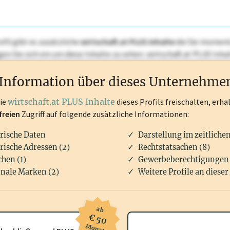
ofil gibt es zusätzliche
wirtschaft.at PLUS Inhalte
die Sie momenta
ggen Sie sich ein um diese Inhalte zu sehen. wirtschaft.at PLUS I
rken, Patente, Rechtstatsachen, OTS-Aussendungen, und viele m
Information über dieses Unternehme
die
wirtschaft.at PLUS Inhalte
dieses Profils freischalten, erha
freien
Zugriff auf folgende zusätzliche Informationen:
rische Daten
Darstellung im zeitliche
rische Adressen (2)
Rechtstatsachen (8)
hen (1)
Gewerbeberechtigungen 
nale Marken (2)
Weitere Profile an dieser
ab
€ 50
Monat