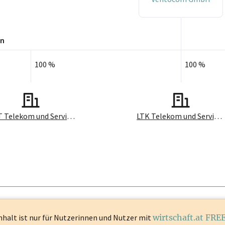
en
100 %
100 %
HOT Telekom und Service GmbH
LTK Telekom und Service GmbH
nhalt ist
nur für Nutzerinnen und Nutzer mit
wirtschaft.at FRE