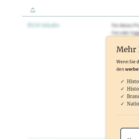
TOP
PLUS Inhalte
Für dieses Pr
frei oder lo
Nationale Ma
Mehr 
Wenn Sie 
den
werbe
Histo
Histo
Branc
Natio