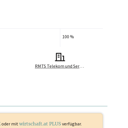
100 %
RMTS Telekom und Service GmbH
E
oder mit
wirtschaft.at PLUS
verfügbar.