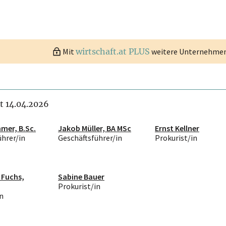
Mit
wirtschaft.at PLUS
weitere Unternehmen 
it 14.04.2026
mer, B.Sc.
Jakob Müller, BA MSc
Ernst Kellner
ührer/in
Geschäftsführer/in
Prokurist/in
 Fuchs,
Sabine Bauer
Prokurist/in
n