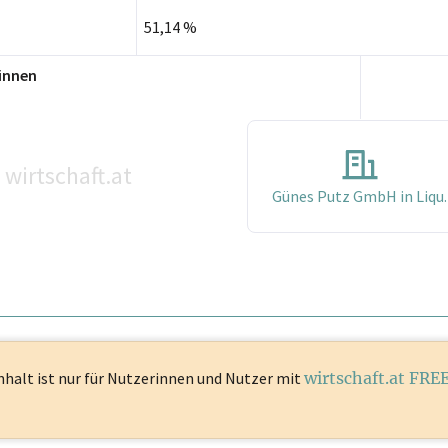
51,14 %
innen
wirtschaft.at
Günes Putz GmbH in Liqu.
nhalt ist
nur für Nutzerinnen und Nutzer mit
wirtschaft.at FRE