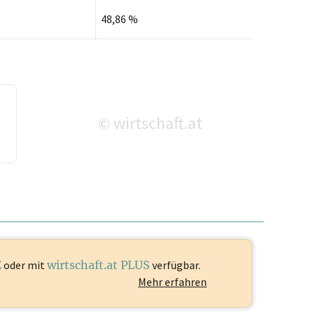
48,86 %
wirtschaft.at
©
E
oder mit
wirtschaft.at PLUS
verfügbar.
Mehr erfahren