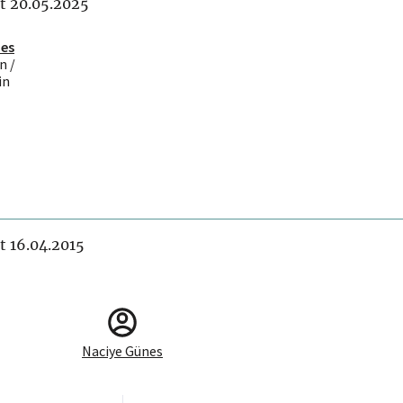
it 20.05.2025
nes
n /
in
it 16.04.2015
Naciye Günes