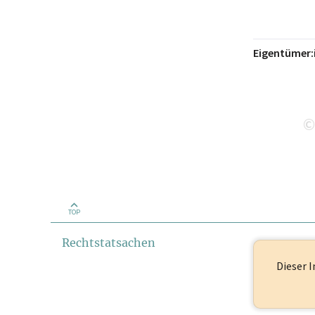
Eigentümer:
©
TOP
Rechtstatsachen
Dieser I