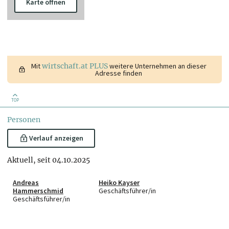
Karte öffnen
Mit
wirtschaft.at PLUS
weitere Unternehmen an dieser
Adresse finden
TOP
Personen
Verlauf anzeigen
Aktuell, seit 04.10.2025
Andreas
Heiko Kayser
Hammerschmid
Geschäftsführer/in
Geschäftsführer/in