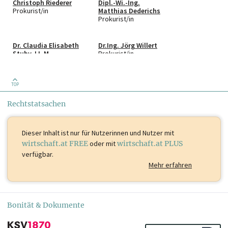
Christoph Riederer
Dipl.-Wi.-Ing.
Prokurist/in
Matthias Dederichs
Prokurist/in
Dr. Claudia Elisabeth
Dr.Ing. Jörg Willert
Stuby, LL.M.
Prokurist/in
Prokurist/in
TOP
Jürgen Kunze
Ljiljana Dramac
Prokurist/in
Prokurist/in
Rechtstatsachen
Dieser Inhalt ist
nur für Nutzerinnen und Nutzer mit
wirtschaft.at FREE
oder mit
wirtschaft.at PLUS
verfügbar.
Mehr erfahren
Bonität & Dokumente