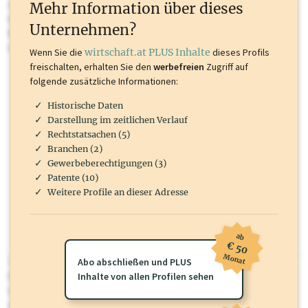
oder loggen Sie sich ein um diese Inhalte zu sehen. wirtschaft.at PLUS
Mehr Information über dieses
Inhalte sind unter anderem Gewerbeberechtigungen, Nationale
Unternehmen?
Marken, Patente, Rechtstatsachen, OTS-Aussendungen, und viele
mehr.
Wenn Sie die
wirtschaft.at PLUS Inhalte
dieses Profils
freischalten, erhalten Sie den
werbefreien
Zugriff auf
folgende zusätzliche Informationen:
Historische Daten
Darstellung im zeitlichen Verlauf
Rechtstatsachen (5)
Branchen (2)
Gewerbeberechtigungen (3)
Patente (10)
Weitere Profile an dieser Adresse
ab
€ 50
Monat
wirtschaft.at PLUS
Abo abschließen und PLUS
Für dieses Profil gibt es zusätzliche
Inhalte von allen Profilen sehen
wirtschaft.at PLUS Inhalte
die
Sie momentan nicht einsehen können. Schalten Sie dieses Profil frei
oder loggen Sie sich ein um diese Inhalte zu sehen.