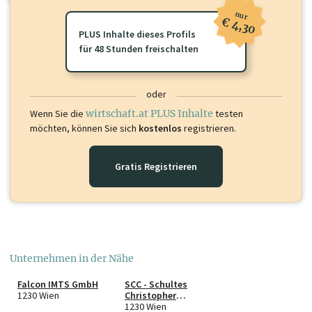
nur
€ 4,30
PLUS Inhalte dieses Profils
für 48 Stunden freischalten
oder
Wenn Sie die
wirtschaft.at PLUS Inhalte
testen
möchten, können Sie sich
kostenlos
registrieren.
Gratis Registrieren
Unternehmen in der Nähe
Falcon IMTS GmbH
SCC - Schultes
1230 Wien
Christopher
Consulting e.U.
1230 Wien