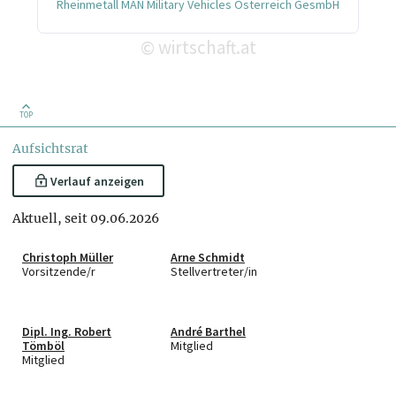
Rheinmetall MAN Military Vehicles Österreich GesmbH
wirtschaft.at
©
TOP
Aufsichtsrat
Verlauf anzeigen
Aktuell, seit 09.06.2026
Christoph Müller
Arne Schmidt
Vorsitzende/r
Stellvertreter/in
Dipl. Ing. Robert
André Barthel
Tömböl
Mitglied
Mitglied