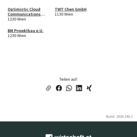
Optimistic Cloud
TWT Chen GmbH
Communications
1130 Wien
OCC e.U.
1230 Wien
BM Projektbau e.U.
1230 Wien
Teilen auf:
Build: 2026.146.1