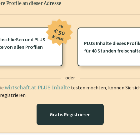
re Profile an dieser Adresse
ab
€ 50
Monat
ofil gibt es zusätzliche
wirtschaft.at PLUS Inhalte
die Sie momenta
bschließen und PLUS
PLUS Inhalte dieses Profil
gen Sie sich ein um diese Inhalte zu sehen.
te von allen Profilen
für 48 Stunden freischalt
n
oder
die
wirtschaft.at PLUS Inhalte
testen möchten, können Sie sic
registrieren.
Gratis Registrieren