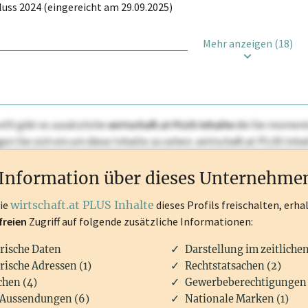
uss 2024 (eingereicht am 29.09.2025)
Mehr anzeigen (18)
ofil gibt es zusätzliche
wirtschaft.at PLUS Inhalte
die Sie momenta
ggen Sie sich ein um diese Inhalte zu sehen. wirtschaft.at PLUS I
rken, Patente, Rechtstatsachen, OTS-Aussendungen, und viele m
Information über dieses Unternehme
die
wirtschaft.at PLUS Inhalte
dieses Profils freischalten, erha
freien
Zugriff auf folgende zusätzliche Informationen:
rische Daten
Darstellung im zeitliche
rische Adressen (1)
Rechtstatsachen (2)
hen (4)
Gewerbeberechtigungen 
Aussendungen (6)
Nationale Marken (1)