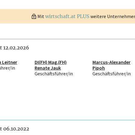
Mit
wirtschaft.at PLUS
weitere Unternehmen 
it 12.02.2026
n Leitner
DI(FH) Mag.(FH)
Marcus-Alexander
ührer/in
Renate Jauk
Pipoh
Geschäftsführer/in
Geschäftsführer/in
it 06.10.2022