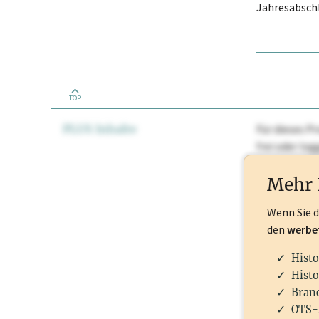
Jahresabschl
TOP
PLUS Inhalte
Für dieses Pr
frei oder lo
Nationale Ma
Mehr 
Wenn Sie 
den
werbe
Histo
Histo
Branc
OTS-