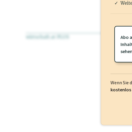
Weite
wirtschaft.at PLUS
Für dieses Pr
Abo a
frei oder log
Inhal
sehe
Wenn Sie 
kostenlos