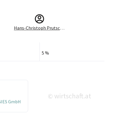
Hans-Christoph Prutscher
5 %
wirtschaft.at
©
GIES GmbH