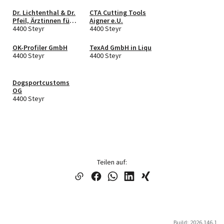
Dr. Lichtenthal & Dr.
CTA Cutting Tools
Pfeil, Ärztinnen für
Aigner e.U.
Allgemeinmedizin
4400 Steyr
4400 Steyr
OG
OK-Profiler GmbH
TexAd GmbH in Liqu
4400 Steyr
4400 Steyr
Dogsportcustoms
OG
4400 Steyr
Teilen auf:
Build: 2026.146.1