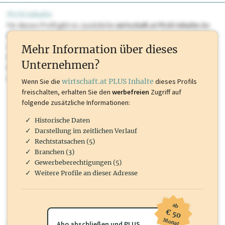
PLUS Inhalte
Für dieses Profil gibt es zusätzliche
wirtschaft.at PLUS Inhalte
die
Sie momentan nicht einsehen können. Schalten Sie dieses Profil frei
oder loggen Sie sich ein um diese Inhalte zu sehen. wirtschaft.at PLUS
Mehr Information über dieses
Inhalte sind unter anderem Gewerbeberechtigungen, Nationale
Unternehmen?
Marken, Patente, Rechtstatsachen, OTS-Aussendungen, und viele
mehr.
Wenn Sie die
wirtschaft.at PLUS Inhalte
dieses Profils
freischalten, erhalten Sie den
werbefreien
Zugriff auf
folgende zusätzliche Informationen:
Historische Daten
Darstellung im zeitlichen Verlauf
Rechtstatsachen (5)
Branchen (3)
Gewerbeberechtigungen (5)
Weitere Profile an dieser Adresse
ab
€ 50
Monat
Abo abschließen und PLUS