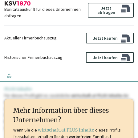
Jetzt
Bonitätsauskunft für dieses Unternehmen
abfragen
abfragen
Aktueller Firmenbuchauszug
Jetzt kaufen
Historischer Firmenbuchauszug
Jetzt kaufen
TOP
PLUS Inhalte
Für dieses Profil gibt es zusätzliche
wirtschaft.at PLUS Inhalte
die
Sie momentan nicht einsehen können. Schalten Sie dieses Profil frei
oder loggen Sie sich ein um diese Inhalte zu sehen. wirtschaft.at PLUS
Mehr Information über dieses
Inhalte sind unter anderem Gewerbeberechtigungen, Nationale
Unternehmen?
Marken, Patente, Rechtstatsachen, OTS-Aussendungen, und viele
mehr.
Wenn Sie die
wirtschaft.at PLUS Inhalte
dieses Profils
freischalten, erhalten Sie den
werbefreien
Zugriff auf