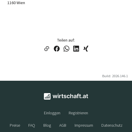
e.U.
1160 Wien
Teilen auf:
Build: 2026.146.1
Einloggen
Registrieren
Preise
FAQ
Blog
AGB
Impressum
Datenschutz