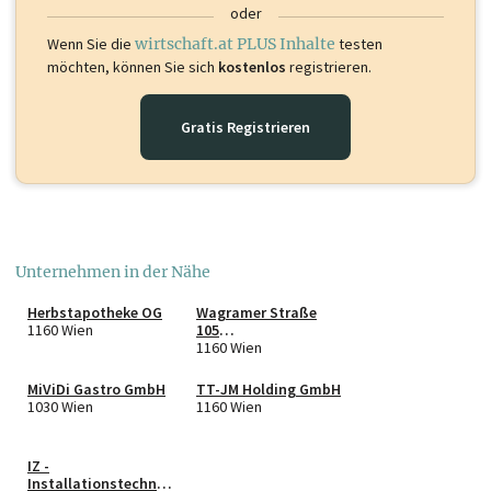
oder
Wenn Sie die
wirtschaft.at PLUS Inhalte
testen
möchten, können Sie sich
kostenlos
registrieren.
Gratis Registrieren
Unternehmen in der Nähe
Herbstapotheke OG
Wagramer Straße
1160 Wien
105
Immobilienentwicklu
1160 Wien
ng GmbH
MiViDi Gastro GmbH
TT-JM Holding GmbH
1030 Wien
1160 Wien
IZ -
Installationstechnik