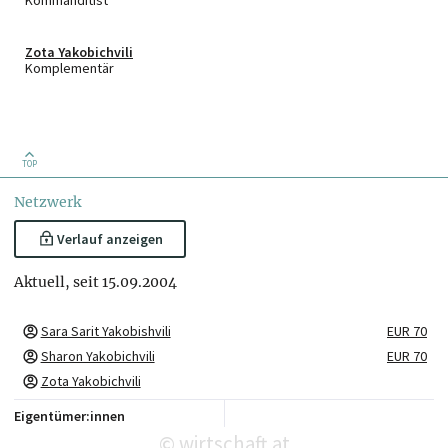
Kommanditist
Zota Yakobichvili
Komplementär
TOP
Netzwerk
Verlauf anzeigen
Aktuell, seit 15.09.2004
Sara Sarit Yakobishvili
EUR 70
Sharon Yakobichvili
EUR 70
Zota Yakobichvili
Eigentümer:innen
wirtschaft.at
©