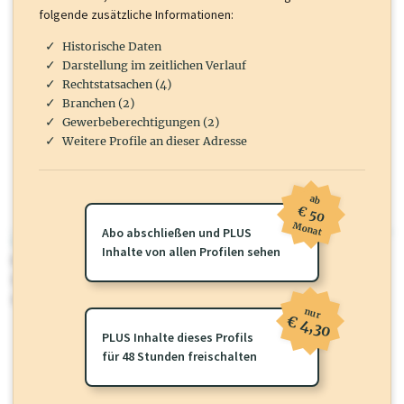
folgende zusätzliche Informationen:
Historische Daten
Darstellung im zeitlichen Verlauf
Rechtstatsachen (4)
Branchen (2)
Gewerbeberechtigungen (2)
Weitere Profile an dieser Adresse
ab
€ 50
Monat
Abo abschließen und PLUS
wirtschaft.at PLUS
Inhalte von allen Profilen sehen
Für dieses Profil gibt es zusätzliche
wirtschaft.at PLUS Inhalte
die
Sie momentan nicht einsehen können. Schalten Sie dieses Profil frei
oder loggen Sie sich ein um diese Inhalte zu sehen.
nur
€ 4,30
PLUS Inhalte dieses Profils
für 48 Stunden freischalten