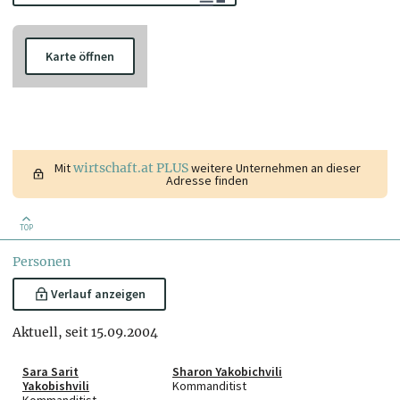
Karte öffnen
Mit
wirtschaft.at PLUS
weitere Unternehmen an dieser
Adresse finden
TOP
Personen
Verlauf anzeigen
Aktuell, seit 15.09.2004
Sara Sarit
Sharon Yakobichvili
Yakobishvili
Kommanditist