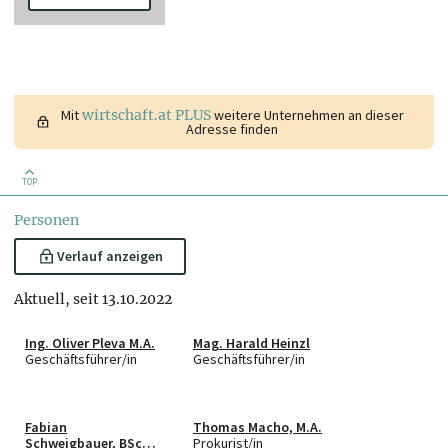
Mit
wirtschaft.at PLUS
weitere Unternehmen an dieser
Adresse finden
TOP
Personen
Verlauf anzeigen
Aktuell, seit 13.10.2022
Ing. Oliver Pleva M.A.
Mag. Harald Heinzl
Geschäftsführer/in
Geschäftsführer/in
Fabian
Thomas Macho, M.A.
Schweigbauer, BSc
Prokurist/in