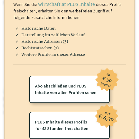
mehr.
Wenn Sie die
wirtschaft.at PLUS Inhalte
dieses Profils
freischalten, erhalten Sie den
werbefreien
Zugriff auf
folgende zusätzliche Informationen:
Historische Daten
Darstellung im zeitlichen Verlauf
Historische Adressen (3)
Rechtstatsachen (7)
Weitere Profile an dieser Adresse
ab
€ 50
Monat
Abo abschließen und PLUS
wirtschaft.at PLUS
Inhalte von allen Profilen sehen
Für dieses Profil gibt es zusätzliche
wirtschaft.at PLUS Inhalte
die
Sie momentan nicht einsehen können. Schalten Sie dieses Profil frei
oder loggen Sie sich ein um diese Inhalte zu sehen.
nur
€ 4,30
PLUS Inhalte dieses Profils
für 48 Stunden freischalten