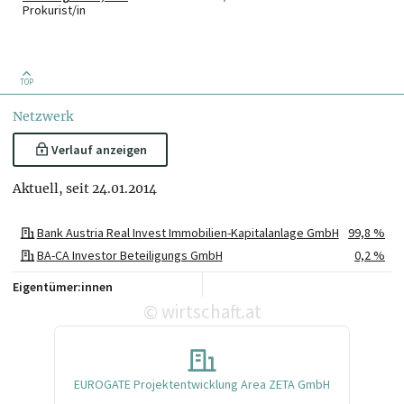
(WU), MA
Prokurist/in
TOP
Netzwerk
Verlauf anzeigen
Aktuell, seit 24.01.2014
Bank Austria Real Invest Immobilien-Kapitalanlage GmbH
99,8 %
BA-CA Investor Beteiligungs GmbH
0,2 %
Eigentümer:innen
wirtschaft.at
©
EUROGATE Projektentwicklung Area ZETA GmbH