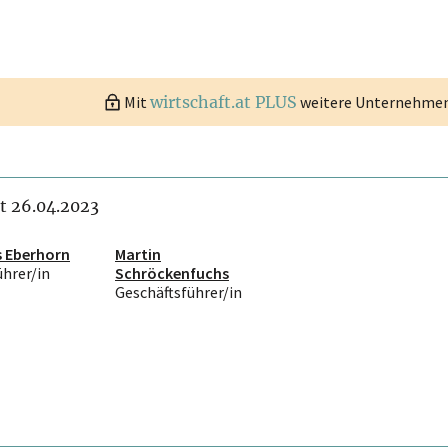
Mit
wirtschaft.at PLUS
weitere Unternehmen 
it 26.04.2023
s Eberhorn
Martin
ührer/in
Schröckenfuchs
Geschäftsführer/in