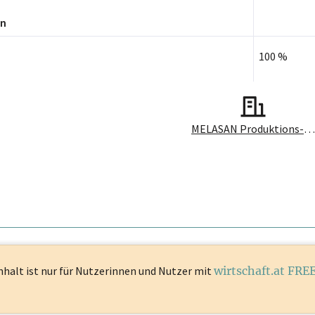
en
100 %
MELASAN Produktions- und Vertriebsges.m.b.H.
nhalt ist
nur für Nutzerinnen und Nutzer mit
wirtschaft.at FRE