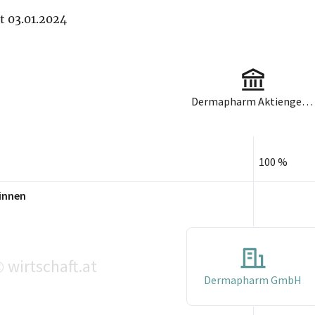
it 03.01.2024
Dermapharm Aktiengesellschaft
100 %
innen
wirtschaft.at
©
Dermapharm GmbH