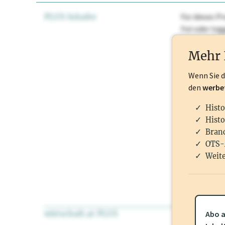
PLUS Inhalte
Für dieses Pr
frei oder lo
Nationale Ma
Mehr 
Wenn Sie 
den
werbe
Histo
Histo
Branc
OTS-
Weite
wirtschaft.at PLUS
Für dieses Pr
Abo a