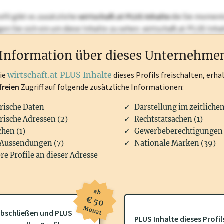
ofil gibt es zusätzliche
wirtschaft.at PLUS Inhalte
die Sie momenta
ggen Sie sich ein um diese Inhalte zu sehen. wirtschaft.at PLUS I
rken, Patente, Rechtstatsachen, OTS-Aussendungen, und viele m
Information über dieses Unternehme
die
wirtschaft.at PLUS Inhalte
dieses Profils freischalten, erha
freien
Zugriff auf folgende zusätzliche Informationen:
rische Daten
Darstellung im zeitliche
rische Adressen (2)
Rechtstatsachen (1)
hen (1)
Gewerbeberechtigungen 
Aussendungen (7)
Nationale Marken (39)
re Profile an dieser Adresse
ab
€ 50
Monat
ofil gibt es zusätzliche
wirtschaft.at PLUS Inhalte
die Sie momenta
bschließen und PLUS
PLUS Inhalte dieses Profil