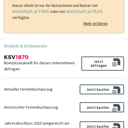
Ing. Gerhard
Mag. Frederik Tengg
Dieser Inhalt ist
nur für Nutzerinnen und Nutzer mit
Benckendorff
Mitglied
wirtschaft.at FREE
oder mit
wirtschaft.at PLUS
Mitglied
verfügbar.
Mehr erfahren
Mag. Kathrin
Mag. Thomas
Kolobratnik
Trattler
Mitglied
Mitglied
Bonität & Dokumente
Thomas Rainer, MA
Mitglied
Jetzt
Bonitätsauskunft für dieses Unternehmen
abfragen
abfragen
Aktueller Firmenbuchauszug
Jetzt kaufen
Historischer Firmenbuchauszug
Jetzt kaufen
Jahresabschluss 2025 (eingereicht am
Jetzt kaufen