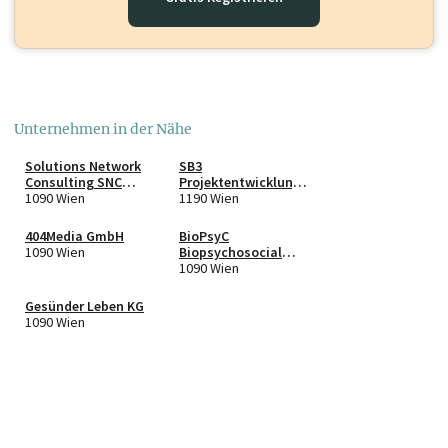
Unternehmen in der Nähe
Solutions Network
SB3
Consulting SNC
Projektentwicklungs
GmbH in Liquidation
1090 Wien
GmbH
1190 Wien
404Media GmbH
BioPsyC
1090 Wien
Biopsychosocial
Corporation -
1090 Wien
Gemeinnützige
Gesellschaft für
Gesünder Leben KG
Forschungsförderun
1090 Wien
g GmbH