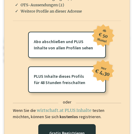
OTS-Aussendungen (2)
Weitere Profile an dieser Adresse
ab
€ 50
Monat
wirtschaft.at PLUS
Abo abschließen und PLUS
Für dieses Profil gibt es zusätzliche
Inhalte von allen Profilen sehen
wirtschaft.at PLUS Inhalte
die
Sie momentan nicht einsehen können. Schalten Sie dieses Profil frei
oder loggen Sie sich ein um diese Inhalte zu sehen.
nur
€ 4,30
PLUS Inhalte dieses Profils
für 48 Stunden freischalten
oder
Wenn Sie die
wirtschaft.at PLUS Inhalte
testen
möchten, können Sie sich
kostenlos
registrieren.
Gratis Registrieren