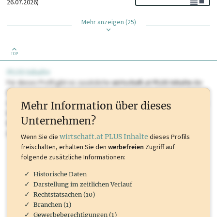
26.07.2026)
Mehr anzeigen (25)
TOP
PLUS Inhalte
Für dieses Profil gibt es zusätzliche
wirtschaft.at PLUS Inhalte
die
Sie momentan nicht einsehen können. Schalten Sie dieses Profil frei
oder loggen Sie sich ein um diese Inhalte zu sehen. wirtschaft.at PLUS
Mehr Information über dieses
Inhalte sind unter anderem Gewerbeberechtigungen, Nationale
Unternehmen?
Marken, Patente, Rechtstatsachen, OTS-Aussendungen, und viele
mehr.
Wenn Sie die
wirtschaft.at PLUS Inhalte
dieses Profils
freischalten, erhalten Sie den
werbefreien
Zugriff auf
folgende zusätzliche Informationen:
Historische Daten
Darstellung im zeitlichen Verlauf
Rechtstatsachen (10)
Branchen (1)
Gewerbeberechtigungen (1)