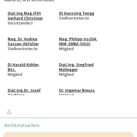
Dipl.Ing.Mag.(FH)
DI Hansjörg Tengg
Gerhard Christiner
Stellvertreter/in
Vorsitzende/r
Mag. Dr. Andrea
Mag. Philipp Irschik,
Sassen-Abfalter
MIM, EMBA (HSG)
Stellvertreter/in
Mitglied
DI Harald Köhler,
Dipl.Ing. Siegfried
BSc.
Müllegger
Mitglied
Mitglied
Dipl.Ing.Dr. Josef
Dr. Ingemar Breuss
Zöchling
Mitglied
Mitglied
TOP
Dr. Johann Sereinig
Dr. Markus Singer
Mitglied
Mitglied
Rechtstatsachen