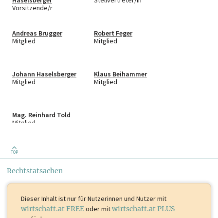
Haselsberger
Stellvertreter/in
Vorsitzende/r
Andreas Brugger
Robert Feger
Mitglied
Mitglied
Johann Haselsberger
Klaus Beihammer
Mitglied
Mitglied
Mag. Reinhard Told
Mitglied
TOP
Rechtstatsachen
Dieser Inhalt ist
nur für Nutzerinnen und Nutzer mit
wirtschaft.at FREE
oder mit
wirtschaft.at PLUS