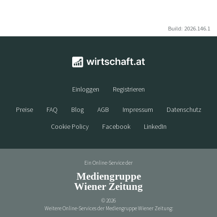
Build: 2026.146.1
Einloggen
Registrieren
Preise
FAQ
Blog
AGB
Impressum
Datenschutz
Cookie Policy
Facebook
LinkedIn
Ein Online-Service der
Mediengruppe
Wiener Zeitung
©
2026
Weitere Online-Services der Mediengruppe Wiener Zeitung: