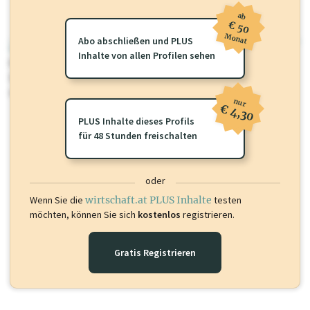
ab
€ 50
Monat
Abo abschließen und PLUS
wirtschaft.at PLUS
Inhalte von allen Profilen sehen
Für dieses Profil gibt es zusätzliche
wirtschaft.at PLUS Inhalte
die
Sie momentan nicht einsehen können. Schalten Sie dieses Profil frei
oder loggen Sie sich ein um diese Inhalte zu sehen.
nur
€ 4,30
PLUS Inhalte dieses Profils
für 48 Stunden freischalten
oder
Wenn Sie die
wirtschaft.at PLUS Inhalte
testen
möchten, können Sie sich
kostenlos
registrieren.
Gratis Registrieren