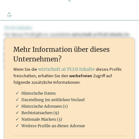
TOP
PLUS Inhalte
Für dieses Profil gibt es zusätzliche
wirtschaft.at PLUS Inhalte
die
Sie momentan nicht einsehen können. Schalten Sie dieses Profil frei
oder loggen Sie sich ein um diese Inhalte zu sehen. wirtschaft.at PLUS
Mehr Information über dieses
Inhalte sind unter anderem Gewerbeberechtigungen, Nationale
Unternehmen?
Marken, Patente, Rechtstatsachen, OTS-Aussendungen, und viele
mehr.
Wenn Sie die
wirtschaft.at PLUS Inhalte
dieses Profils
freischalten, erhalten Sie den
werbefreien
Zugriff auf
folgende zusätzliche Informationen:
Historische Daten
Darstellung im zeitlichen Verlauf
Historische Adressen (1)
Rechtstatsachen (9)
Nationale Marken (3)
Weitere Profile an dieser Adresse