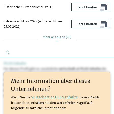
Historischer Firmenbuchauszug
Jetzt kaufen
Jahresabschluss 2025 (eingereicht am
Jetzt kaufen
25.05.2026)
Mehr anzeigen (28)
TOP
PLUS Inhalte
Für dieses Profil gibt es zusätzliche
wirtschaft.at PLUS Inhalte
die
Sie momentan nicht einsehen können. Schalten Sie dieses Profil frei
oder loggen Sie sich ein um diese Inhalte zu sehen. wirtschaft.at PLUS
Mehr Information über dieses
Inhalte sind unter anderem Gewerbeberechtigungen, Nationale
Unternehmen?
Marken, Patente, Rechtstatsachen, OTS-Aussendungen, und viele
mehr.
Wenn Sie die
wirtschaft.at PLUS Inhalte
dieses Profils
freischalten, erhalten Sie den
werbefreien
Zugriff auf
folgende zusätzliche Informationen: