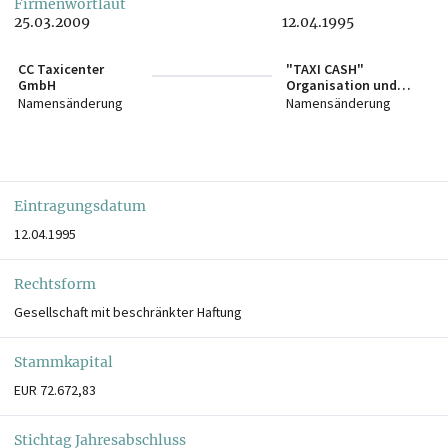
Firmenwortlaut
25.03.2009
12.04.1995
CC Taxicenter
"TAXI CASH"
GmbH
Organisation und
Abrechnung von
Namensänderung
Namensänderung
Taxifahrten
Gesellschaft m.b.H.
Eintragungsdatum
12.04.1995
Rechtsform
Gesellschaft mit beschränkter Haftung
Stammkapital
EUR 72.672,83
Stichtag Jahresabschluss