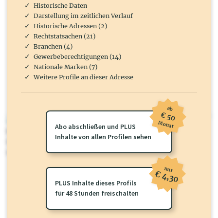
Historische Daten
Darstellung im zeitlichen Verlauf
Historische Adressen (2)
Rechtstatsachen (21)
Branchen (4)
Gewerbeberechtigungen (14)
Nationale Marken (7)
Weitere Profile an dieser Adresse
ab
€ 50
wirtschaft.at PLUS
Monat
Abo abschließen und PLUS
Für dieses Profil gibt es zusätzliche
wirtschaft.at PLUS Inhalte
die
Inhalte von allen Profilen sehen
Sie momentan nicht einsehen können. Schalten Sie dieses Profil frei
oder loggen Sie sich ein um diese Inhalte zu sehen.
nur
€ 4,30
PLUS Inhalte dieses Profils
für 48 Stunden freischalten