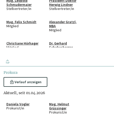
Mag. Leopold
Präsident Doktor
Schmudermaier
Herwig Lindner
Stellvertreter/in
Stellvertreter/in
Mag. Felix Schmidt
Alexander Gratzl,
Mitglied
MBA
Mitglied
Christiane Hörhager
Dr. Gerhard
Mitglied
Schobesberger
Mitglied
TOP
Elisabeth Rigl
Mag. Helmut
Mitglied
Grüssinger
Prokura
Mitglied
Verlauf anzeigen
Mag. Irina
Mag. Suzana
Schwabegger-Wager
Madzarevic
Aktuell, seit 01.04.2026
Mitglied
Mitglied
Daniela Vogler
Mag. Helmut
Mag.Dr. Johann
Priv.-Doz. DDr.
Prokurist/in
Grüssinger
Steindl
Philipp Saiko
Prokurist/in