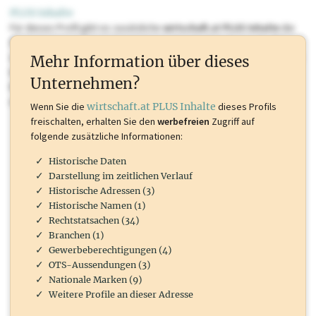
PLUS Inhalte
Für dieses Profil gibt es zusätzliche
wirtschaft.at PLUS Inhalte
die
Sie momentan nicht einsehen können. Schalten Sie dieses Profil frei
oder loggen Sie sich ein um diese Inhalte zu sehen. wirtschaft.at PLUS
Mehr Information über dieses
Inhalte sind unter anderem Gewerbeberechtigungen, Nationale
Unternehmen?
Marken, Patente, Rechtstatsachen, OTS-Aussendungen, und viele
mehr.
Wenn Sie die
wirtschaft.at PLUS Inhalte
dieses Profils
freischalten, erhalten Sie den
werbefreien
Zugriff auf
folgende zusätzliche Informationen:
Historische Daten
Darstellung im zeitlichen Verlauf
Historische Adressen (3)
Historische Namen (1)
Rechtstatsachen (34)
Branchen (1)
Gewerbeberechtigungen (4)
OTS-Aussendungen (3)
Nationale Marken (9)
Weitere Profile an dieser Adresse