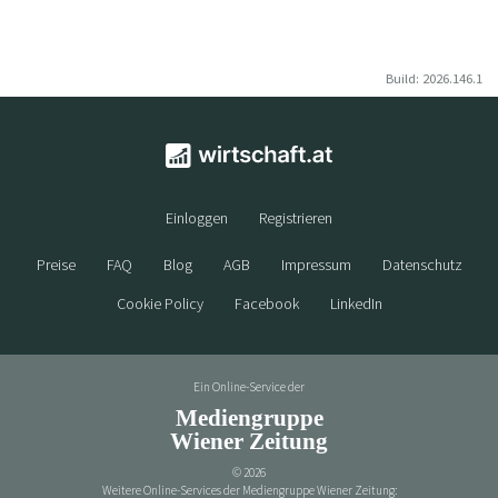
Build: 2026.146.1
Einloggen
Registrieren
Preise
FAQ
Blog
AGB
Impressum
Datenschutz
Cookie Policy
Facebook
LinkedIn
Ein Online-Service der
Mediengruppe
Wiener Zeitung
©
2026
Weitere Online-Services der Mediengruppe Wiener Zeitung: