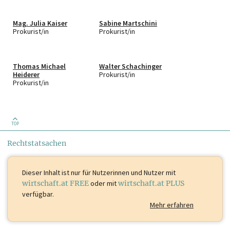
Mitglied
Mitglied
Mag. Julia Kaiser
Sabine Martschini
Prof.Dr. Johannes
Stefanie Hochegger
Prokurist/in
Prokurist/in
Kastner
Mitglied
Mitglied
Thomas Michael
Walter Schachinger
Heiderer
Prokurist/in
Prokurist/in
TOP
Rechtstatsachen
Dieser Inhalt ist
nur für Nutzerinnen und Nutzer mit
wirtschaft.at FREE
oder mit
wirtschaft.at PLUS
verfügbar.
Mehr erfahren