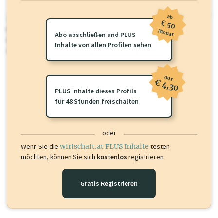
ab
wirtschaft.at PLUS
€ 50
Für dieses Profil gibt es zusätzliche
wirtschaft.at PLUS Inhalte
die
Monat
Abo abschließen und PLUS
Sie momentan nicht einsehen können. Schalten Sie dieses Profil frei
Inhalte von allen Profilen sehen
oder loggen Sie sich ein um diese Inhalte zu sehen.
nur
€ 4,30
PLUS Inhalte dieses Profils
für 48 Stunden freischalten
oder
Wenn Sie die
wirtschaft.at PLUS Inhalte
testen
möchten, können Sie sich
kostenlos
registrieren.
Gratis Registrieren