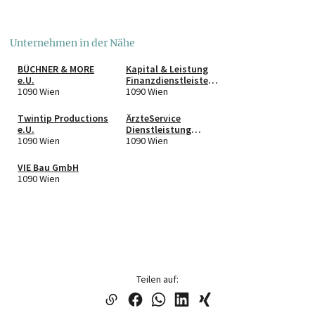
Unternehmen in der Nähe
BÜCHNER & MORE
Kapital & Leistung
e.U.
Finanzdienstleister
1090 Wien
GmbH & Co KG
1090 Wien
Twintip Productions
ÄrzteService
e.U.
Dienstleistung
1090 Wien
GmbH
1090 Wien
VIE Bau GmbH
1090 Wien
Teilen auf: