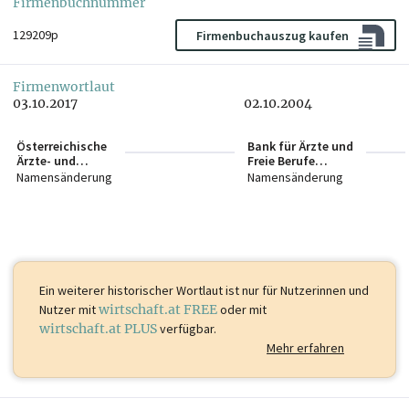
Firmenbuchnummer
129209p
Firmenbuchauszug kaufen
Firmenwortlaut
03.10.2017
02.10.2004
Österreichische
Bank für Ärzte und
Ärzte- und
Freie Berufe
Apothekerbank
Aktiengesellschaft
Namensänderung
Namensänderung
AG
Ein weiterer historischer Wortlaut ist
nur für Nutzerinnen und
Nutzer mit
wirtschaft.at FREE
oder mit
wirtschaft.at PLUS
verfügbar.
Mehr erfahren