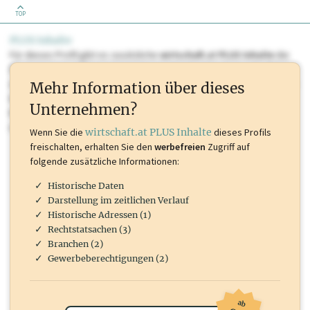
TOP
PLUS Inhalte
Für dieses Profil gibt es zusätzliche
wirtschaft.at PLUS Inhalte
die
Sie momentan nicht einsehen können. Schalten Sie dieses Profil frei
oder loggen Sie sich ein um diese Inhalte zu sehen. wirtschaft.at PLUS
Mehr Information über dieses
Inhalte sind unter anderem Gewerbeberechtigungen, Nationale
Unternehmen?
Marken, Patente, Rechtstatsachen, OTS-Aussendungen, und viele
mehr.
Wenn Sie die
wirtschaft.at PLUS Inhalte
dieses Profils
freischalten, erhalten Sie den
werbefreien
Zugriff auf
folgende zusätzliche Informationen:
Historische Daten
Darstellung im zeitlichen Verlauf
Historische Adressen (1)
Rechtstatsachen (3)
Branchen (2)
Gewerbeberechtigungen (2)
ab