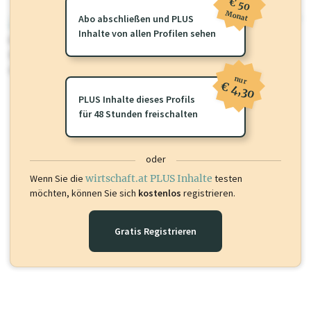
€ 50
Monat
Abo abschließen und PLUS
wirtschaft.at PLUS
Inhalte von allen Profilen sehen
Für dieses Profil gibt es zusätzliche
wirtschaft.at PLUS Inhalte
die
Sie momentan nicht einsehen können. Schalten Sie dieses Profil frei
oder loggen Sie sich ein um diese Inhalte zu sehen.
nur
€ 4,30
PLUS Inhalte dieses Profils
für 48 Stunden freischalten
oder
Wenn Sie die
wirtschaft.at PLUS Inhalte
testen
möchten, können Sie sich
kostenlos
registrieren.
Gratis Registrieren