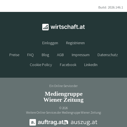
Build: 2026.146.1
Einloggen
Registrieren
Preise
FAQ
Blog
AGB
Impressum
Datenschutz
Cookie Policy
Facebook
LinkedIn
Ein Online-Service der
Mediengruppe
Wiener Zeitung
©
2026
Weitere Online-Services der Mediengruppe Wiener Zeitung: