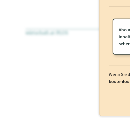
Abo a
wirtschaft.at PLUS
Für dieses Pr
Inhal
frei oder log
sehe
Wenn Sie 
kostenlos