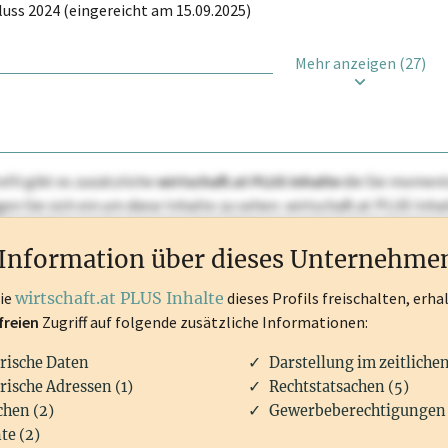
uss 2024 (eingereicht am 15.09.2025)
Mehr anzeigen (27)
ofil gibt es zusätzliche
wirtschaft.at PLUS Inhalte
die Sie momenta
ggen Sie sich ein um diese Inhalte zu sehen. wirtschaft.at PLUS I
rken, Patente, Rechtstatsachen, OTS-Aussendungen, und viele m
Information über dieses Unternehme
die
wirtschaft.at PLUS Inhalte
dieses Profils freischalten, erha
freien
Zugriff auf folgende zusätzliche Informationen:
rische Daten
Darstellung im zeitliche
rische Adressen (1)
Rechtstatsachen (5)
hen (2)
Gewerbeberechtigungen 
te (2)