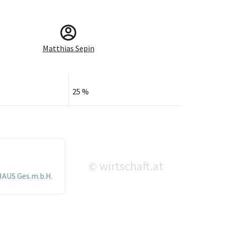
Matthias Sepin
25 %
wirtschaft.at
©
US Ges.m.b.H.