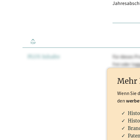
Jahresabschl
TOP
PLUS Inhalte
Für dieses Pr
frei oder lo
Nationale Ma
Mehr 
Wenn Sie 
den
werbe
Histo
Histo
Branc
Paten