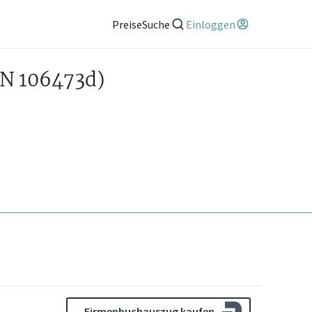
Preise
Suche
Einloggen
FN 106473d)
Firmenbuchauszug kaufen