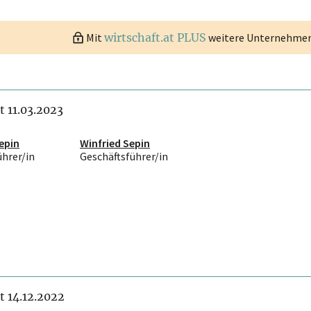
Mit
wirtschaft.at PLUS
weitere Unternehmen 
it 11.03.2023
epin
Winfried Sepin
ührer/in
Geschäftsführer/in
it 14.12.2022