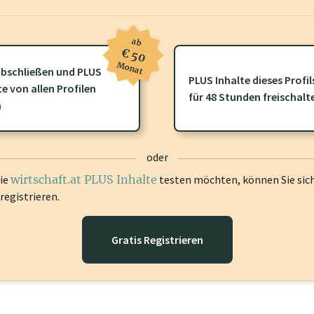
ab
€ 50
Monat
bschließen und PLUS
ofil gibt es zusätzliche
wirtschaft.at PLUS Inhalte
die Sie momenta
PLUS Inhalte dieses Profil
te von allen Profilen
gen Sie sich ein um diese Inhalte zu sehen.
für 48 Stunden freischalt
n
oder
die
wirtschaft.at PLUS Inhalte
testen möchten, können Sie sic
registrieren.
Gratis Registrieren