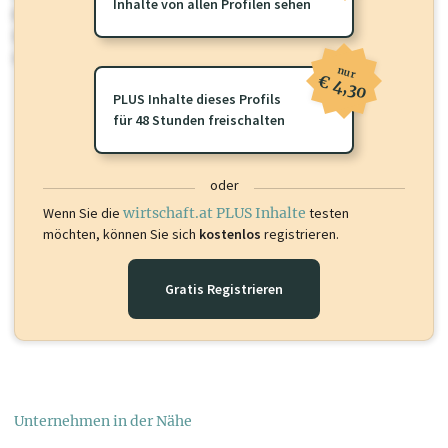
Inhalte von allen Profilen sehen
Für dieses Profil gibt es zusätzliche
wirtschaft.at PLUS Inhalte
die
Sie momentan nicht einsehen können. Schalten Sie dieses Profil frei
oder loggen Sie sich ein um diese Inhalte zu sehen.
nur
€ 4,30
PLUS Inhalte dieses Profils
für 48 Stunden freischalten
oder
Wenn Sie die
wirtschaft.at PLUS Inhalte
testen
möchten, können Sie sich
kostenlos
registrieren.
Gratis Registrieren
Unternehmen in der Nähe