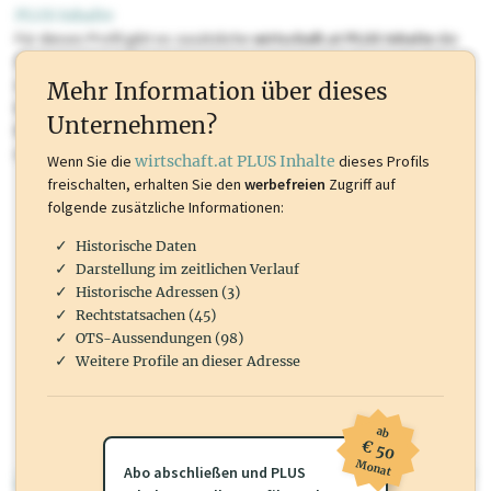
PLUS Inhalte
Für dieses Profil gibt es zusätzliche
wirtschaft.at PLUS Inhalte
die
Sie momentan nicht einsehen können. Schalten Sie dieses Profil frei
oder loggen Sie sich ein um diese Inhalte zu sehen. wirtschaft.at PLUS
Mehr Information über dieses
Inhalte sind unter anderem Gewerbeberechtigungen, Nationale
Unternehmen?
Marken, Patente, Rechtstatsachen, OTS-Aussendungen, und viele
mehr.
Wenn Sie die
wirtschaft.at PLUS Inhalte
dieses Profils
freischalten, erhalten Sie den
werbefreien
Zugriff auf
folgende zusätzliche Informationen:
Historische Daten
Darstellung im zeitlichen Verlauf
Historische Adressen (3)
Rechtstatsachen (45)
OTS-Aussendungen (98)
Weitere Profile an dieser Adresse
ab
€ 50
Monat
Abo abschließen und PLUS
wirtschaft.at PLUS