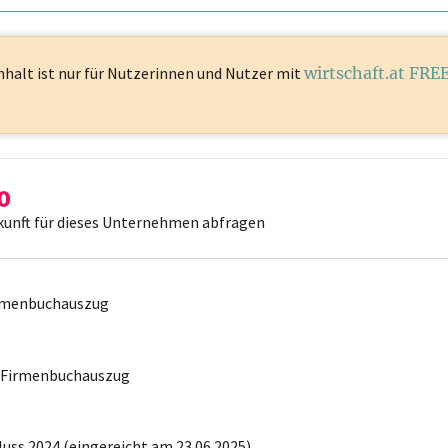
nhalt ist
nur für Nutzerinnen und Nutzer mit
wirtschaft.at FRE
kunft für dieses Unternehmen abfragen
irmenbuchauszug
r Firmenbuchauszug
uss 2024 (eingereicht am 23.06.2025)