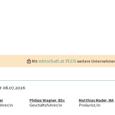
Mit
wirtschaft.at PLUS
weitere Unternehmen 
it 08.07.2026
er
Philipp Wagner, BSc
Matthias Mader, MA
ührer/in
Geschäftsführer/in
Prokurist/in