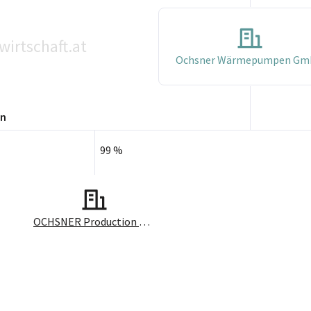
wirtschaft.at
Ochsner Wärmepumpen G
en
99 %
OCHSNER Production GmbH