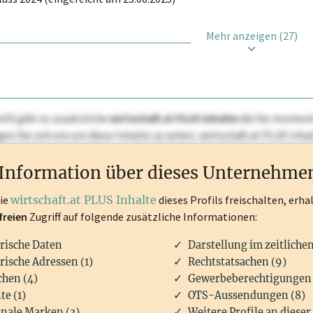
Mehr anzeigen (27)
ofil gibt es zusätzliche
wirtschaft.at PLUS Inhalte
die Sie momenta
ggen Sie sich ein um diese Inhalte zu sehen. wirtschaft.at PLUS I
rken, Patente, Rechtstatsachen, OTS-Aussendungen, und viele m
Information über dieses Unternehme
die
wirtschaft.at PLUS Inhalte
dieses Profils freischalten, erha
freien
Zugriff auf folgende zusätzliche Informationen:
rische Daten
Darstellung im zeitliche
rische Adressen (1)
Rechtstatsachen (9)
hen (4)
Gewerbeberechtigungen 
te (1)
OTS-Aussendungen (8)
nale Marken (3)
Weitere Profile an dieser