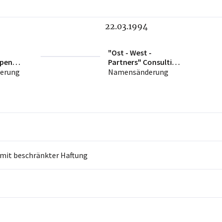
22.03.1994
"Ost - West -
pen
Partners" Consulting
Gesellschaft m.b.H.
erung
Namensänderung
 mit beschränkter Haftung