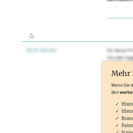
TOP
PLUS Inhalte
Für dieses Pr
frei oder lo
Nationale Ma
Mehr 
Wenn Sie 
den
werbe
Histo
Histo
Branc
Paten
Natio