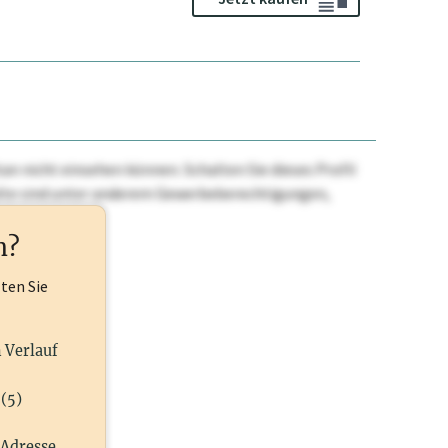
n nicht einsehen können. Schalten Sie dieses Profil
nhalte sind unter anderem Gewerbeberechtigungen,
ehr.
n?
lten Sie
n Verlauf
(5)
 Adresse