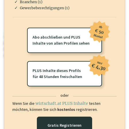
Branchen (1)
Gewerbeberechtigungen (1)
ab
€ 50
Monat
wirtschaft.at PLUS
Abo abschließen und PLUS
Für dieses Profil gibt es zusätzliche
Inhalte von allen Profilen sehen
wirtschaft.at PLUS Inhalte
die
Sie momentan nicht einsehen können. Schalten Sie dieses Profil frei
oder loggen Sie sich ein um diese Inhalte zu sehen.
nur
€ 4,30
PLUS Inhalte dieses Profils
für 48 Stunden freischalten
oder
Wenn Sie die
wirtschaft.at PLUS Inhalte
testen
möchten, können Sie sich
kostenlos
registrieren.
Gratis Registrieren