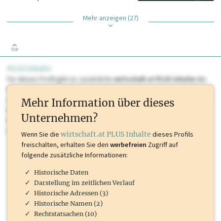
Mehr anzeigen (27)
TOP
PLUS Inhalte
Für dieses Profil gibt es zusätzliche
wirtschaft.at PLUS Inhalte
die
Sie momentan nicht einsehen können. Schalten Sie dieses Profil frei
oder loggen Sie sich ein um diese Inhalte zu sehen. wirtschaft.at PLUS
Mehr Information über dieses
Inhalte sind unter anderem Gewerbeberechtigungen, Nationale
Unternehmen?
Marken, Patente, Rechtstatsachen, OTS-Aussendungen, und viele
mehr.
Wenn Sie die
wirtschaft.at PLUS Inhalte
dieses Profils
freischalten, erhalten Sie den
werbefreien
Zugriff auf
folgende zusätzliche Informationen:
Historische Daten
Darstellung im zeitlichen Verlauf
Historische Adressen (3)
Historische Namen (2)
Rechtstatsachen (10)