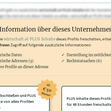
ofil gibt es zusätzliche
wirtschaft.at PLUS Inhalte
die Sie momenta
ggen Sie sich ein um diese Inhalte zu sehen. wirtschaft.at PLUS I
rken, Patente, Rechtstatsachen, OTS-Aussendungen, und viele m
Information über dieses Unternehme
die
wirtschaft.at PLUS Inhalte
dieses Profils freischalten, erha
freien
Zugriff auf folgende zusätzliche Informationen:
rische Daten
Darstellung im zeitliche
rische Adressen (3)
Rechtstatsachen (6)
re Profile an dieser Adresse
ab
€ 50
Monat
bschließen und PLUS
PLUS Inhalte dieses Profil
ofil gibt es zusätzliche
wirtschaft.at PLUS Inhalte
die Sie momenta
te von allen Profilen
für 48 Stunden freischalt
gen Sie sich ein um diese Inhalte zu sehen.
n