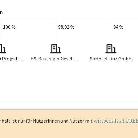
en
100 %
98,02 %
94 %
Remise1120 Projekt GmbH
HS-Bauträger Gesellschaft m.b.H.
SoHotel Linz GmbH
nhalt ist
nur für Nutzerinnen und Nutzer mit
wirtschaft.at FRE