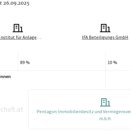
it 26.09.2025
IFA Institut für Anlageberatung Aktiengesellschaft
IFA Beteiligungs GmbH
89 %
10 %
innen
chaft.at
Pentagon Immobilienbesitz und Vermögensver
m.b.H.