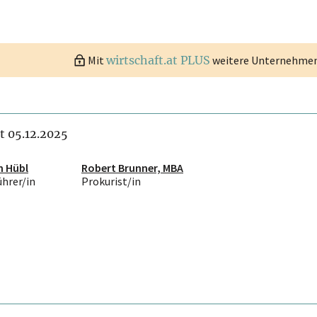
Mit
wirtschaft.at PLUS
weitere Unternehmen 
it 05.12.2025
n Hübl
Robert Brunner, MBA
ührer/in
Prokurist/in