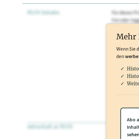
PLUS Inhalte
Für dieses Pr
frei oder lo
Nationale Ma
Mehr 
Wenn Sie 
den
werbe
Histo
Histo
Weite
Abo a
wirtschaft.at PLUS
Für dieses Pr
Inhal
frei oder log
sehe