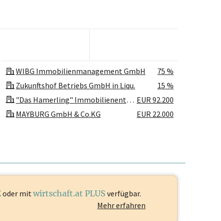
WIBG Immobilienmanagement GmbH
75 %
Zukunftshof Betriebs GmbH in Liqu.
15 %
"Das Hamerling" Immobilienentwicklungs GmbH & Co KG
EUR 92.200
MAYBURG GmbH & Co.KG
EUR 22.000
WIBG Hotel Holding GmbH & Co KG
EUR 75
E
oder mit
wirtschaft.at PLUS
verfügbar.
Mehr erfahren