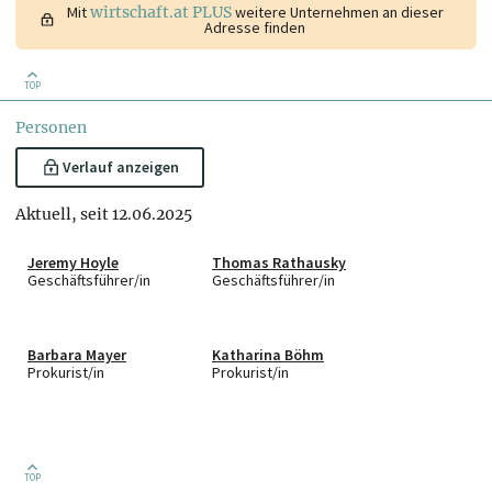
Mit
wirtschaft.at PLUS
weitere Unternehmen an dieser
Adresse finden
TOP
Personen
Verlauf anzeigen
Aktuell, seit 12.06.2025
Jeremy Hoyle
Thomas Rathausky
Geschäftsführer/in
Geschäftsführer/in
Barbara Mayer
Katharina Böhm
Prokurist/in
Prokurist/in
TOP