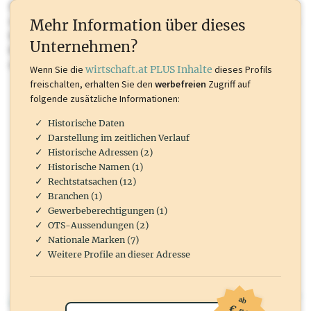
Sie momentan nicht einsehen können. Schalten Sie dieses Profil frei
oder loggen Sie sich ein um diese Inhalte zu sehen. wirtschaft.at PLUS
Mehr Information über dieses
Inhalte sind unter anderem Gewerbeberechtigungen, Nationale
Unternehmen?
Marken, Patente, Rechtstatsachen, OTS-Aussendungen, und viele
mehr.
Wenn Sie die
wirtschaft.at PLUS Inhalte
dieses Profils
freischalten, erhalten Sie den
werbefreien
Zugriff auf
folgende zusätzliche Informationen:
Historische Daten
Darstellung im zeitlichen Verlauf
Historische Adressen (2)
Historische Namen (1)
Rechtstatsachen (12)
Branchen (1)
Gewerbeberechtigungen (1)
OTS-Aussendungen (2)
Nationale Marken (7)
Weitere Profile an dieser Adresse
ab
wirtschaft.at PLUS