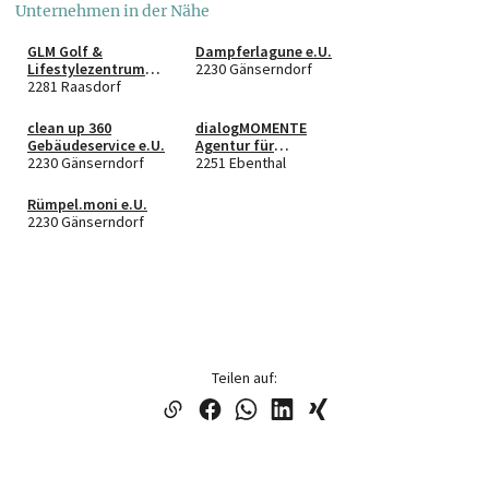
Unternehmen in der Nähe
GLM Golf &
Dampferlagune e.U.
Lifestylezentrum
2230 Gänserndorf
Betrieb GmbH & Co
2281 Raasdorf
KG
clean up 360
dialogMOMENTE
Gebäudeservice e.U.
Agentur für
2230 Gänserndorf
Marketing & Vertrieb
2251 Ebenthal
e.U.
Rümpel.moni e.U.
2230 Gänserndorf
Teilen auf: