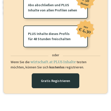
€ 50
Für dieses Profil gibt es zusätzliche
wirtschaft.at PLUS Inhalte
die
Monat
Abo abschließen und PLUS
Sie momentan nicht einsehen können. Schalten Sie dieses Profil frei
Inhalte von allen Profilen sehen
oder loggen Sie sich ein um diese Inhalte zu sehen.
nur
€ 4,30
PLUS Inhalte dieses Profils
für 48 Stunden freischalten
oder
Wenn Sie die
wirtschaft.at PLUS Inhalte
testen
möchten, können Sie sich
kostenlos
registrieren.
Gratis Registrieren