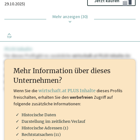
Jetzt kaufen
29.10.2025)
Mehr anzeigen (30)
TOP
PLUS Inhalte
Für dieses Profil gibt es zusätzliche
wirtschaft.at PLUS Inhalte
die
Sie momentan nicht einsehen können. Schalten Sie dieses Profil frei
oder loggen Sie sich ein um diese Inhalte zu sehen. wirtschaft.at PLUS
Mehr Information über dieses
Inhalte sind unter anderem Gewerbeberechtigungen, Nationale
Unternehmen?
Marken, Patente, Rechtstatsachen, OTS-Aussendungen, und viele
mehr.
Wenn Sie die
wirtschaft.at PLUS Inhalte
dieses Profils
freischalten, erhalten Sie den
werbefreien
Zugriff auf
folgende zusätzliche Informationen:
Historische Daten
Darstellung im zeitlichen Verlauf
Historische Adressen (1)
Rechtstatsachen (11)