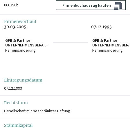
066250b
Firmenbuchauszug kaufen
Firmenwortlaut
30.03.2005
07.12.1993
GFB & Partner
GFB & Partner
UNTERNEHMENSBERATU
UNTERNEHMENSBER
NG GmbH
NG Gesellschaft für
Namensänderung
Namensänderung
betriebswirtschaftli
Beratung Ges.m.b.H.
Eintragungsdatum
07.12.1993
Rechtsform
Gesellschaft mit beschränkter Haftung
Stammkapital