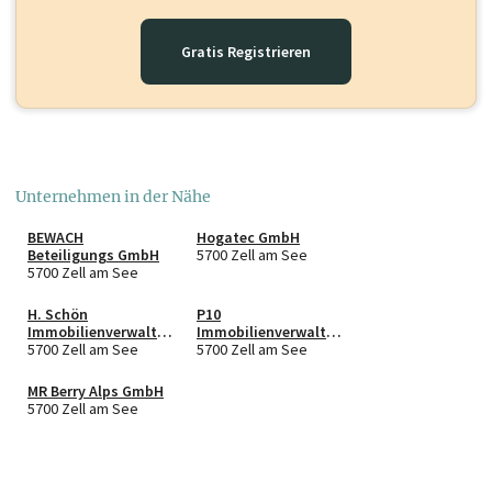
Gratis Registrieren
Unternehmen in der Nähe
BEWACH
Hogatec GmbH
Beteiligungs GmbH
5700 Zell am See
5700 Zell am See
H. Schön
P10
Immobilienverwaltu
Immobilienverwaltu
ngs GMBH
5700 Zell am See
ng OG
5700 Zell am See
MR Berry Alps GmbH
5700 Zell am See