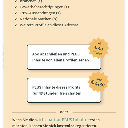
Branchen (1)
Gewerbeberechtigungen (1)
OTS-Aussendungen (1)
Nationale Marken (8)
Weitere Profile an dieser Adresse
ab
€ 50
wirtschaft.at PLUS
Monat
Für dieses Profil gibt es zusätzliche
Abo abschließen und PLUS
wirtschaft.at PLUS Inhalte
die
Sie momentan nicht einsehen können. Schalten Sie dieses Profil frei
Inhalte von allen Profilen sehen
oder loggen Sie sich ein um diese Inhalte zu sehen.
nur
€ 4,30
PLUS Inhalte dieses Profils
für 48 Stunden freischalten
oder
Wenn Sie die
wirtschaft.at PLUS Inhalte
testen
möchten, können Sie sich
kostenlos
registrieren.