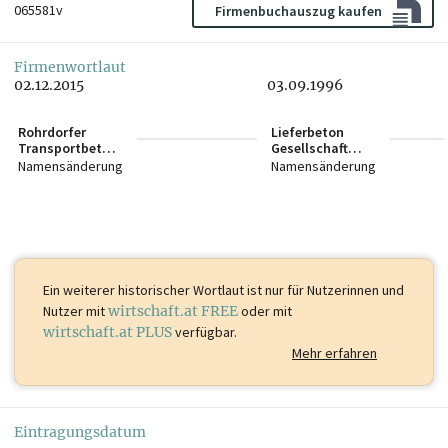
065581v
Firmenbuchauszug kaufen
Firmenwortlaut
02.12.2015
03.09.1996
Rohrdorfer
Lieferbeton
Transportbeton
Gesellschaft
GmbH
mbH
Namensänderung
Namensänderung
Ein weiterer historischer Wortlaut ist
nur für Nutzerinnen und
Nutzer mit
wirtschaft.at FREE
oder mit
wirtschaft.at PLUS
verfügbar.
Mehr erfahren
Eintragungsdatum