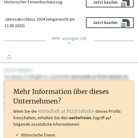
Historischer Firmenbuchauszug
Jetzt kaufen
Jahresabschluss 2024 (eingereicht am
Jetzt kaufen
12.08.2025)
Mehr anzeigen (28)
TOP
PLUS Inhalte
Für dieses Profil gibt es zusätzliche
wirtschaft.at PLUS Inhalte
die
Sie momentan nicht einsehen können. Schalten Sie dieses Profil frei
oder loggen Sie sich ein um diese Inhalte zu sehen. wirtschaft.at PLUS
Mehr Information über dieses
Inhalte sind unter anderem Gewerbeberechtigungen, Nationale
Unternehmen?
Marken, Patente, Rechtstatsachen, OTS-Aussendungen, und viele
mehr.
Wenn Sie die
wirtschaft.at PLUS Inhalte
dieses Profils
freischalten, erhalten Sie den
werbefreien
Zugriff auf
folgende zusätzliche Informationen:
Historische Daten