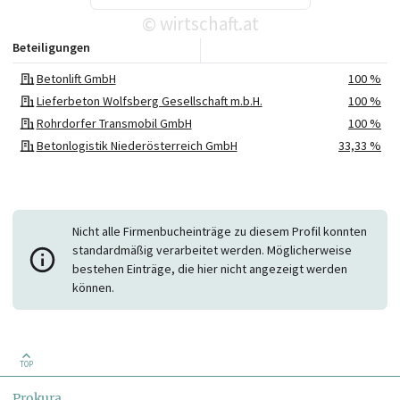
wirtschaft.at
©
Beteiligungen
Betonlift GmbH
100 %
Lieferbeton Wolfsberg Gesellschaft m.b.H.
100 %
Rohrdorfer Transmobil GmbH
100 %
Betonlogistik Niederösterreich GmbH
33,33 %
Transportbetongesellschaft m.b.H.
33,33 %
Grazer Transportbeton Gesellschaft m.b.H.
25,28 %
Draubeton GesmbH
24,99 %
Nicht alle Firmenbucheinträge zu diesem Profil konnten
BNW Osttiroler Transportbetongesellschaft m.b.H. & Co. KG.
EUR 8.000
standardmäßig verarbeitet werden. Möglicherweise
bestehen Einträge, die hier nicht angezeigt werden
können.
TOP
Prokura