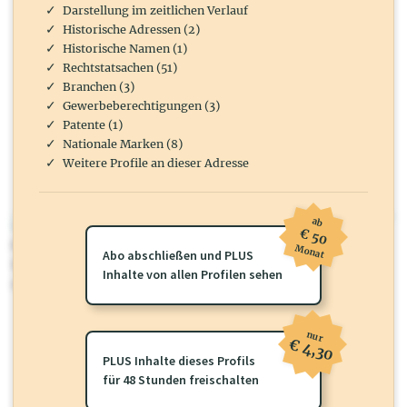
Darstellung im zeitlichen Verlauf
Historische Adressen (2)
Historische Namen (1)
Rechtstatsachen (51)
Branchen (3)
Gewerbeberechtigungen (3)
Patente (1)
Nationale Marken (8)
Weitere Profile an dieser Adresse
ab
wirtschaft.at PLUS
€ 50
Für dieses Profil gibt es zusätzliche
wirtschaft.at PLUS Inhalte
die
Monat
Abo abschließen und PLUS
Sie momentan nicht einsehen können. Schalten Sie dieses Profil frei
Inhalte von allen Profilen sehen
oder loggen Sie sich ein um diese Inhalte zu sehen.
nur
€ 4,30
PLUS Inhalte dieses Profils
für 48 Stunden freischalten