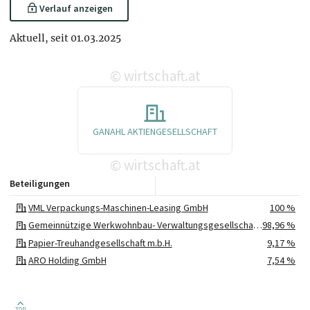
Verlauf anzeigen
Aktuell, seit 01.03.2025
wirtschaft.at
©
GANAHL AKTIENGESELLSCHAFT
wirtschaft.at
©
Beteiligungen
VML Verpackungs-Maschinen-Leasing GmbH
100 %
Gemeinnützige Werkwohnbau- Verwaltungsgesellschaft mbH
98,96 %
Papier-Treuhandgesellschaft m.b.H.
9,17 %
ARO Holding GmbH
7,54 %
TOP