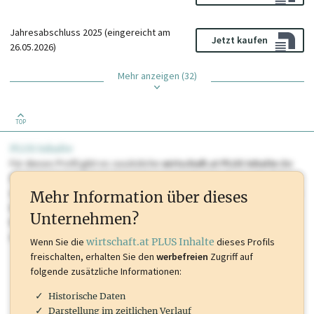
Jahresabschluss 2025 (eingereicht am
Jetzt kaufen
26.05.2026)
Mehr anzeigen (32)
TOP
PLUS Inhalte
Für dieses Profil gibt es zusätzliche
wirtschaft.at PLUS Inhalte
die
Sie momentan nicht einsehen können. Schalten Sie dieses Profil frei
oder loggen Sie sich ein um diese Inhalte zu sehen. wirtschaft.at PLUS
Mehr Information über dieses
Inhalte sind unter anderem Gewerbeberechtigungen, Nationale
Unternehmen?
Marken, Patente, Rechtstatsachen, OTS-Aussendungen, und viele
mehr.
Wenn Sie die
wirtschaft.at PLUS Inhalte
dieses Profils
freischalten, erhalten Sie den
werbefreien
Zugriff auf
folgende zusätzliche Informationen:
Historische Daten
Darstellung im zeitlichen Verlauf