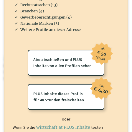
Rechtstatsachen (13)
Branchen (4)
Gewerbeberechtigungen (4)
Nationale Marken (3)
Weitere Profile an dieser Adresse
ab
€ 50
Monat
wirtschaft.at PLUS
Abo abschließen und PLUS
Für dieses Profil gibt es zusätzliche
Inhalte von allen Profilen sehen
wirtschaft.at PLUS Inhalte
die
Sie momentan nicht einsehen können. Schalten Sie dieses Profil frei
oder loggen Sie sich ein um diese Inhalte zu sehen.
nur
€ 4,30
PLUS Inhalte dieses Profils
für 48 Stunden freischalten
oder
Wenn Sie die
wirtschaft.at PLUS Inhalte
testen