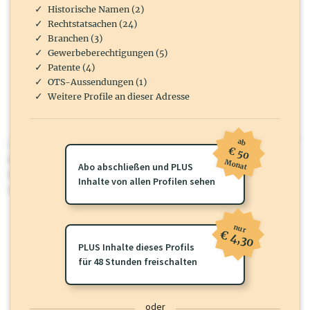
Historische Namen (2)
Rechtstatsachen (24)
Branchen (3)
Gewerbeberechtigungen (5)
Patente (4)
OTS-Aussendungen (1)
Weitere Profile an dieser Adresse
ab
wirtschaft.at PLUS
€ 50
Für dieses Profil gibt es zusätzliche
wirtschaft.at PLUS Inhalte
die
Monat
Abo abschließen und PLUS
Sie momentan nicht einsehen können. Schalten Sie dieses Profil frei
Inhalte von allen Profilen sehen
oder loggen Sie sich ein um diese Inhalte zu sehen.
nur
€ 4,30
PLUS Inhalte dieses Profils
für 48 Stunden freischalten
oder