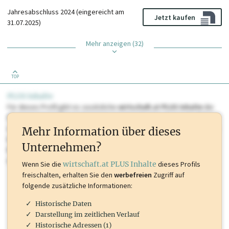
Jahresabschluss 2024 (eingereicht am
Jetzt kaufen
31.07.2025)
Mehr anzeigen (32)
TOP
PLUS Inhalte
Für dieses Profil gibt es zusätzliche
wirtschaft.at PLUS Inhalte
die
Sie momentan nicht einsehen können. Schalten Sie dieses Profil frei
oder loggen Sie sich ein um diese Inhalte zu sehen. wirtschaft.at PLUS
Mehr Information über dieses
Inhalte sind unter anderem Gewerbeberechtigungen, Nationale
Unternehmen?
Marken, Patente, Rechtstatsachen, OTS-Aussendungen, und viele
mehr.
Wenn Sie die
wirtschaft.at PLUS Inhalte
dieses Profils
freischalten, erhalten Sie den
werbefreien
Zugriff auf
folgende zusätzliche Informationen:
Historische Daten
Darstellung im zeitlichen Verlauf
Historische Adressen (1)