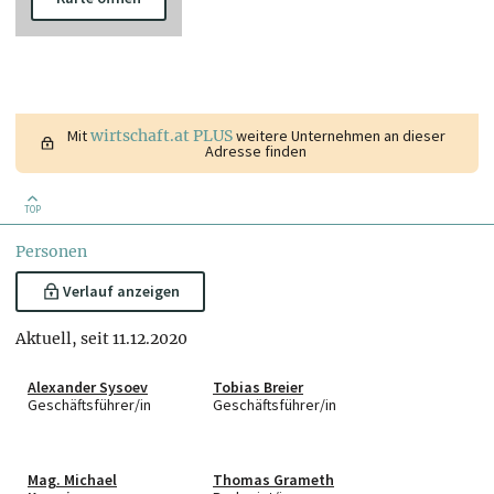
Mit
wirtschaft.at PLUS
weitere Unternehmen an dieser
Adresse finden
TOP
Personen
Verlauf anzeigen
Aktuell, seit 11.12.2020
Alexander Sysoev
Tobias Breier
Geschäftsführer/in
Geschäftsführer/in
Mag. Michael
Thomas Grameth