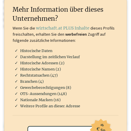
Sie momentan nicht einsehen können. Schalten Sie dieses Profil frei
oder loggen Sie sich ein um diese Inhalte zu sehen. wirtschaft.at PLUS
Mehr Information über dieses
Inhalte sind unter anderem Gewerbeberechtigungen, Nationale
Unternehmen?
Marken, Patente, Rechtstatsachen, OTS-Aussendungen, und viele
mehr.
Wenn Sie die
wirtschaft.at PLUS Inhalte
dieses Profils
freischalten, erhalten Sie den
werbefreien
Zugriff auf
folgende zusätzliche Informationen:
Historische Daten
Darstellung im zeitlichen Verlauf
Historische Adressen (2)
Historische Namen (2)
Rechtstatsachen (47)
Branchen (4)
Gewerbeberechtigungen (8)
OTS-Aussendungen (148)
Nationale Marken (16)
Weitere Profile an dieser Adresse
ab
wirtschaft.at PLUS
€ 50