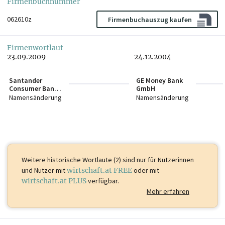
Firmenbuchnummer
062610z
Firmenbuchauszug kaufen
Firmenwortlaut
23.09.2009
24.12.2004
Santander
GE Money Bank
Consumer Bank
GmbH
GmbH
Namensänderung
Namensänderung
Weitere historische Wortlaute (2) sind
nur für Nutzerinnen
und Nutzer mit
wirtschaft.at FREE
oder mit
wirtschaft.at PLUS
verfügbar.
Mehr erfahren