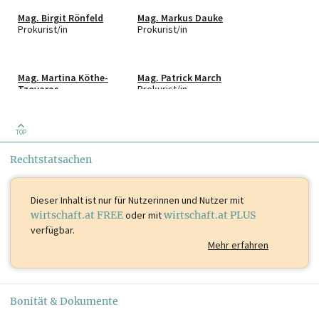
Mag. Birgit Rönfeld
Mag. Markus Dauke
Prokurist/in
Prokurist/in
Mag. Martina Köthe-
Mag. Patrick March
Tzovaras
Prokurist/in
Prokurist/in
TOP
Markus Steinkogler
Michael Schwaiger
Prokurist/in
Prokurist/in
Rechtstatsachen
Stephan Wolfauer
Thomas Schmitz
Dieser Inhalt ist
nur für Nutzerinnen und Nutzer mit
Prokurist/in
Prokurist/in
wirtschaft.at FREE
oder mit
wirtschaft.at PLUS
verfügbar.
Mehr erfahren
Vladimir Kordula
Wolfgang Meixner
Prokurist/in
Prokurist/in
Bonität & Dokumente