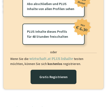
Für dieses Profil gibt es zusätzliche
wirtschaft.at PLUS Inhalte
die
Monat
Abo abschließen und PLUS
Sie momentan nicht einsehen können. Schalten Sie dieses Profil frei
Inhalte von allen Profilen sehen
oder loggen Sie sich ein um diese Inhalte zu sehen.
nur
€ 4,30
PLUS Inhalte dieses Profils
für 48 Stunden freischalten
oder
Wenn Sie die
wirtschaft.at PLUS Inhalte
testen
möchten, können Sie sich
kostenlos
registrieren.
Gratis Registrieren