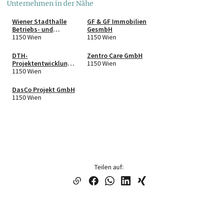
Unternehmen in der Nähe
Wiener Stadthalle
GF & GF Immobilien
Betriebs- und
GesmbH
Veranstaltungsgesel
1150 Wien
1150 Wien
lschaft m.b.H.
DTH-
Zentro Care GmbH
Projektentwicklungs
1150 Wien
-GmbH
1150 Wien
DasCo Projekt GmbH
1150 Wien
Teilen auf: