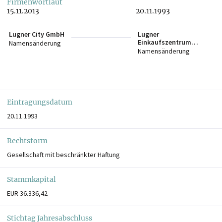
Firmenwortlaut
15.11.2013
20.11.1993
Lugner City GmbH
Lugner
Einkaufszentrum
Namensänderung
Bauträger-, Betriebs-
Namensänderung
und Werbe Gesellschaft
m.b.H.
Eintragungsdatum
20.11.1993
Rechtsform
Gesellschaft mit beschränkter Haftung
Stammkapital
EUR 36.336,42
Stichtag Jahresabschluss