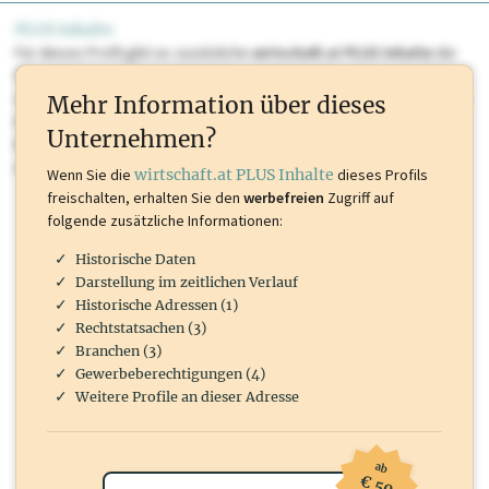
PLUS Inhalte
Für dieses Profil gibt es zusätzliche
wirtschaft.at PLUS Inhalte
die
Sie momentan nicht einsehen können. Schalten Sie dieses Profil frei
oder loggen Sie sich ein um diese Inhalte zu sehen. wirtschaft.at PLUS
Mehr Information über dieses
Inhalte sind unter anderem Gewerbeberechtigungen, Nationale
Unternehmen?
Marken, Patente, Rechtstatsachen, OTS-Aussendungen, und viele
mehr.
Wenn Sie die
wirtschaft.at PLUS Inhalte
dieses Profils
freischalten, erhalten Sie den
werbefreien
Zugriff auf
folgende zusätzliche Informationen:
Historische Daten
Darstellung im zeitlichen Verlauf
Historische Adressen (1)
Rechtstatsachen (3)
Branchen (3)
Gewerbeberechtigungen (4)
Weitere Profile an dieser Adresse
ab
€ 50