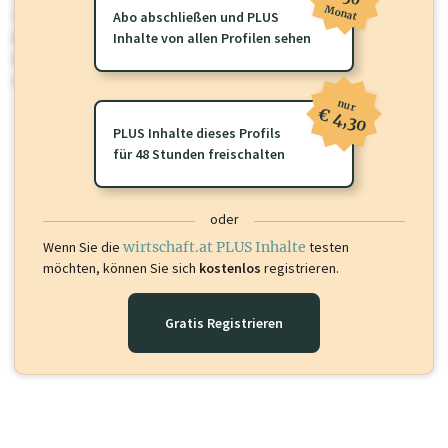
Monat
wirtschaft.at PLUS
Abo abschließen und PLUS
Für dieses Profil gibt es zusätzliche
Inhalte von allen Profilen sehen
wirtschaft.at PLUS Inhalte
die
Sie momentan nicht einsehen können. Schalten Sie dieses Profil frei
oder loggen Sie sich ein um diese Inhalte zu sehen.
nur
€ 4,30
PLUS Inhalte dieses Profils
für 48 Stunden freischalten
oder
Wenn Sie die
wirtschaft.at PLUS Inhalte
testen
möchten, können Sie sich
kostenlos
registrieren.
Gratis Registrieren