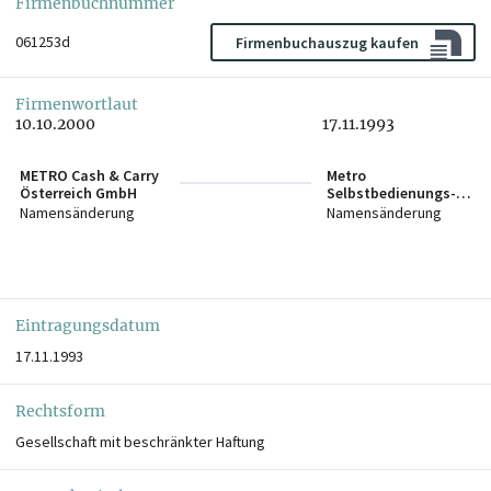
Firmenbuchnummer
061253d
Firmenbuchauszug kaufen
Firmenwortlaut
10.10.2000
17.11.1993
METRO Cash & Carry
Metro
Österreich GmbH
Selbstbedienungs-
Großhandel
Namensänderung
Namensänderung
Gesellschaft m.b.H.
Eintragungsdatum
17.11.1993
Rechtsform
Gesellschaft mit beschränkter Haftung