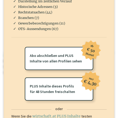
Darstellung im zeitlichen Verlauf
Historische Adressen (3)
Rechtstatsachen (44)
Branchen (7)
Gewerbeberechtigungen (11)
OTS-Aussendungen (67)
ab
€ 50
Monat
wirtschaft.at PLUS
Abo abschließen und PLUS
Für dieses Profil gibt es zusätzliche
Inhalte von allen Profilen sehen
wirtschaft.at PLUS Inhalte
die
Sie momentan nicht einsehen können. Schalten Sie dieses Profil frei
oder loggen Sie sich ein um diese Inhalte zu sehen.
nur
€ 4,30
PLUS Inhalte dieses Profils
für 48 Stunden freischalten
oder
Wenn Sie die
wirtschaft.at PLUS Inhalte
testen