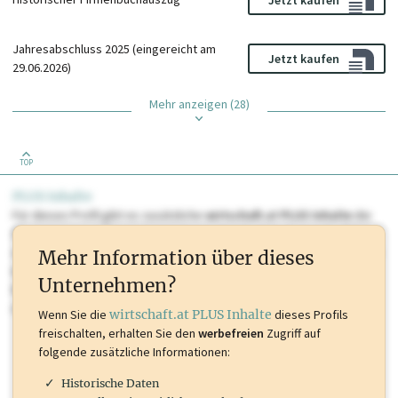
Jahresabschluss 2025 (eingereicht am
Jetzt kaufen
29.06.2026)
Mehr anzeigen (28)
TOP
PLUS Inhalte
Für dieses Profil gibt es zusätzliche
wirtschaft.at PLUS Inhalte
die
Sie momentan nicht einsehen können. Schalten Sie dieses Profil frei
oder loggen Sie sich ein um diese Inhalte zu sehen. wirtschaft.at PLUS
Mehr Information über dieses
Inhalte sind unter anderem Gewerbeberechtigungen, Nationale
Unternehmen?
Marken, Patente, Rechtstatsachen, OTS-Aussendungen, und viele
mehr.
Wenn Sie die
wirtschaft.at PLUS Inhalte
dieses Profils
freischalten, erhalten Sie den
werbefreien
Zugriff auf
folgende zusätzliche Informationen:
Historische Daten