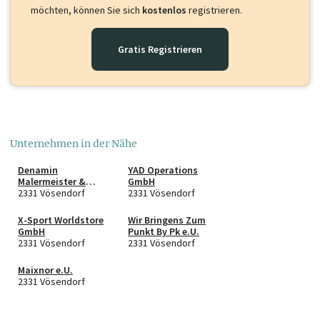
möchten, können Sie sich
kostenlos
registrieren.
Gratis Registrieren
Unternehmen in der Nähe
Denamin
YAD Operations
Malermeister &
GmbH
Hausbetreuung e.U.
2331 Vösendorf
2331 Vösendorf
X-Sport Worldstore
Wir Bringens Zum
GmbH
Punkt By Pk e.U.
2331 Vösendorf
2331 Vösendorf
Maixnor e.U.
2331 Vösendorf