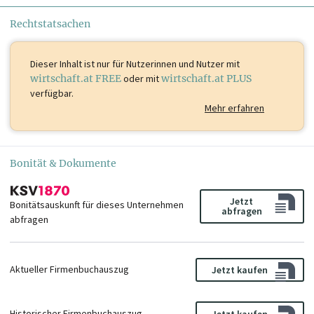
Markus Julius
Michael Iglseder
Kirchhof
Prokurist/in
Rechtstatsachen
Prokurist/in
Thomas Welzig
Walter Hörndler
Dieser Inhalt ist
nur für Nutzerinnen und Nutzer mit
Prokurist/in
Prokurist/in
wirtschaft.at FREE
oder mit
wirtschaft.at PLUS
verfügbar.
Mehr erfahren
Bonität & Dokumente
Jetzt
Bonitätsauskunft für dieses Unternehmen
abfragen
abfragen
Aktueller Firmenbuchauszug
Jetzt kaufen
Historischer Firmenbuchauszug
Jetzt kaufen