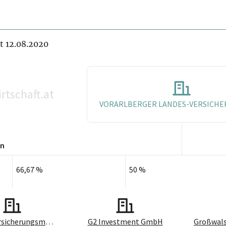
it 12.08.2020
rtschaft.at
VORARLBERGER LANDES-VERSICHERU
en
66,67 %
50 %
comit Versicherungsmakler GmbH
G2 Investment GmbH