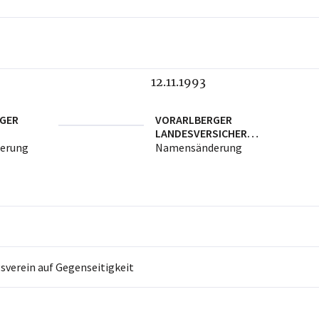
12.11.1993
GER
VORARLBERGER
LANDESVERSICHERU
NG V.a.G.
NG V.a.G.
erung
Namensänderung
sverein auf Gegenseitigkeit