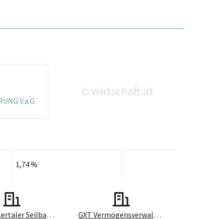
wirtschaft.at
©
NG V.a.G.
1,74 %
Großwalsertaler Seilbahn Sonntag-Stein Gesellschaft m.b.H.
GXT Vermögensverwaltung GmbH & Co KG