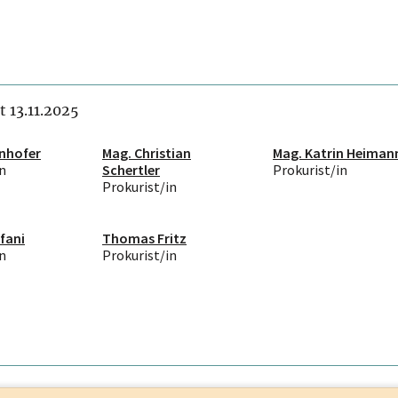
it 13.11.2025
inhofer
Mag. Christian
Mag. Katrin Heiman
n
Schertler
Prokurist/in
Prokurist/in
fani
Thomas Fritz
n
Prokurist/in