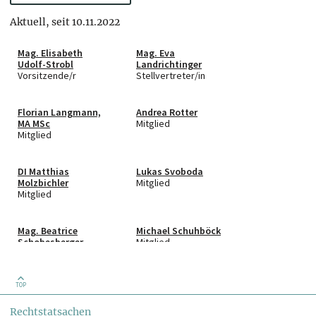
Aktuell, seit 10.11.2022
Mag. Elisabeth
Mag. Eva
Udolf-Strobl
Landrichtinger
Vorsitzende/r
Stellvertreter/in
Florian Langmann,
Andrea Rotter
MA MSc
Mitglied
Mitglied
DI Matthias
Lukas Svoboda
Molzbichler
Mitglied
Mitglied
Mag. Beatrice
Michael Schuhböck
Schobesberger
Mitglied
Mitglied
TOP
Rechtstatsachen