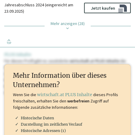
Jahresabschluss 2024 (eingereicht am
Jetzt kaufen
23.09.2025)
Mehr anzeigen (28)
TOP
PLUS Inhalte
Für dieses Profil gibt es zusätzliche
wirtschaft.at PLUS Inhalte
die
Sie momentan nicht einsehen können. Schalten Sie dieses Profil frei
oder loggen Sie sich ein um diese Inhalte zu sehen. wirtschaft.at PLUS
Mehr Information über dieses
Inhalte sind unter anderem Gewerbeberechtigungen, Nationale
Unternehmen?
Marken, Patente, Rechtstatsachen, OTS-Aussendungen, und viele
mehr.
Wenn Sie die
wirtschaft.at PLUS Inhalte
dieses Profils
freischalten, erhalten Sie den
werbefreien
Zugriff auf
folgende zusätzliche Informationen:
Historische Daten
Darstellung im zeitlichen Verlauf
Historische Adressen (1)