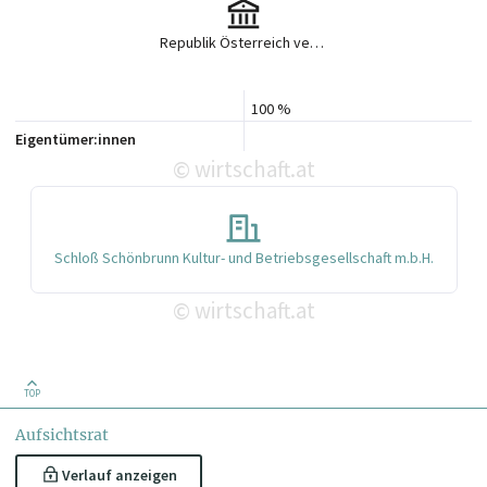
Republik Österreich vertreten durch Bundesminister für wirtschaftliche Anlelegenheiten, Wien
100 %
Eigentümer:innen
wirtschaft.at
©
Schloß Schönbrunn Kultur- und Betriebsgesellschaft m.b.H.
wirtschaft.at
©
TOP
Aufsichtsrat
Verlauf anzeigen