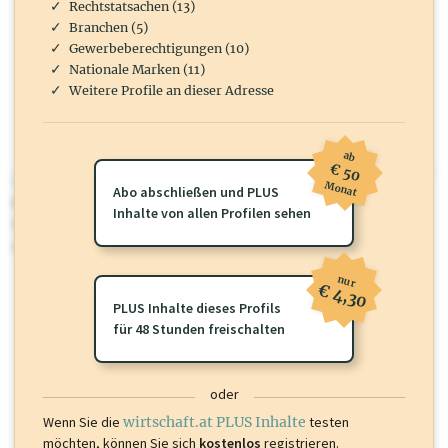
Rechtstatsachen (13)
Branchen (5)
Gewerbeberechtigungen (10)
Nationale Marken (11)
Weitere Profile an dieser Adresse
ab
€ 50
wirtschaft.at PLUS
Monat
Abo abschließen und PLUS
Für dieses Profil gibt es zusätzliche
wirtschaft.at PLUS Inhalte
die
Inhalte von allen Profilen sehen
Sie momentan nicht einsehen können. Schalten Sie dieses Profil frei
oder loggen Sie sich ein um diese Inhalte zu sehen.
nur
€ 4,30
PLUS Inhalte dieses Profils
für 48 Stunden freischalten
oder
Wenn Sie die
wirtschaft.at PLUS Inhalte
testen
möchten, können Sie sich
kostenlos
registrieren.