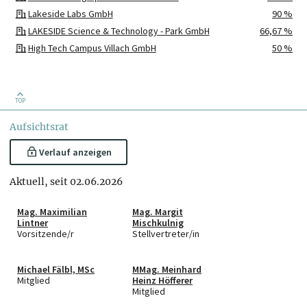
Lakeside Labs GmbH
90 %
LAKESIDE Science & Technology - Park GmbH
66,67 %
High Tech Campus Villach GmbH
50 %
MOBIREG Innovationslabor GmbH
50 %
build! Gründungszentrum Kärnten GmbH
44 %
Silicon Alps Cluster GmbH
31 %
TOP
Carinthian Venture Fonds GmbH
30 %
Aufsichtsrat
DIH SÜD GmbH
26 %
Kompetenzzentrum Holz GmbH
26 %
Verlauf anzeigen
JOANNEUM RESEARCH Forschungsgesellschaft mbH
15 %
Aktuell, seit 02.06.2026
Green Tech Valley Cluster GmbH
14 %
Science Park Graz GmbH
1 %
Mag. Maximilian
Mag. Margit
Lintner
Mischkulnig
Vorsitzende/r
Stellvertreter/in
Michael Fälbl, MSc
MMag. Meinhard
Mitglied
Heinz Höfferer
Mitglied