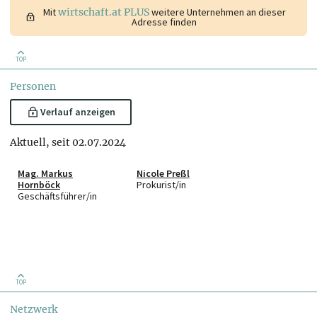
Mit
wirtschaft.at PLUS
weitere Unternehmen an dieser
Adresse finden
TOP
Personen
Verlauf anzeigen
Aktuell, seit 02.07.2024
Mag. Markus
Nicole Preßl
Hornböck
Prokurist/in
Geschäftsführer/in
TOP
Netzwerk