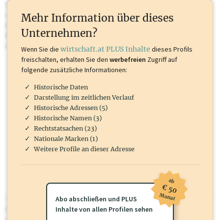
Sie momentan nicht einsehen können. Schalten Sie dieses Profil frei
oder loggen Sie sich ein um diese Inhalte zu sehen. wirtschaft.at PLUS
Mehr Information über dieses
Inhalte sind unter anderem Gewerbeberechtigungen, Nationale
Unternehmen?
Marken, Patente, Rechtstatsachen, OTS-Aussendungen, und viele
mehr.
Wenn Sie die
wirtschaft.at PLUS Inhalte
dieses Profils
freischalten, erhalten Sie den
werbefreien
Zugriff auf
folgende zusätzliche Informationen:
Historische Daten
Darstellung im zeitlichen Verlauf
Historische Adressen (5)
Historische Namen (3)
Rechtstatsachen (23)
Nationale Marken (1)
Weitere Profile an dieser Adresse
ab
€ 50
Monat
wirtschaft.at PLUS
Abo abschließen und PLUS
Für dieses Profil gibt es zusätzliche
Inhalte von allen Profilen sehen
wirtschaft.at PLUS Inhalte
die
Sie momentan nicht einsehen können. Schalten Sie dieses Profil frei