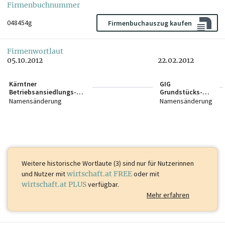
Firmenbuchnummer
048454g
Firmenbuchauszug kaufen
Firmenwortlaut
05.10.2012
22.02.2012
Kärntner
GIG
Betriebsansiedlungs-
Grundstücks-
und
und
Namensänderung
Namensänderung
Beteiligungsgesellscha
Infrastruktur
ft m.b.H.
Besitz GmbH
Weitere historische Wortlaute (3) sind
nur für Nutzerinnen
und Nutzer mit
wirtschaft.at FREE
oder mit
wirtschaft.at PLUS
verfügbar.
Mehr erfahren