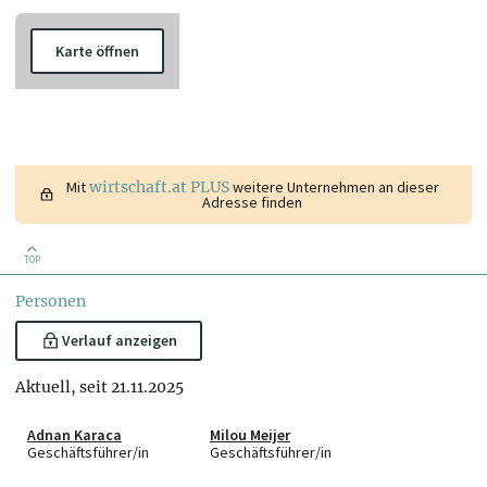
Karte öffnen
Mit
wirtschaft.at PLUS
weitere Unternehmen an dieser
Adresse finden
TOP
Personen
Verlauf anzeigen
Aktuell, seit 21.11.2025
Adnan Karaca
Milou Meijer
Geschäftsführer/in
Geschäftsführer/in