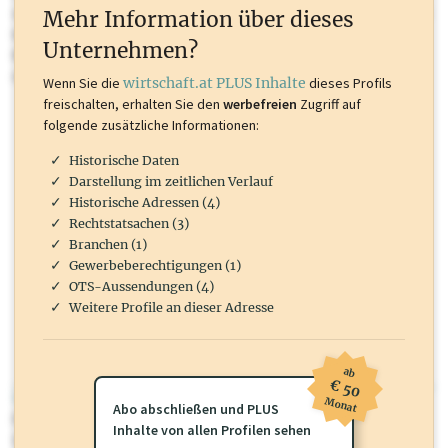
oder loggen Sie sich ein um diese Inhalte zu sehen. wirtschaft.at PLUS
Mehr Information über dieses
Inhalte sind unter anderem Gewerbeberechtigungen, Nationale
Unternehmen?
Marken, Patente, Rechtstatsachen, OTS-Aussendungen, und viele
mehr.
Wenn Sie die
wirtschaft.at PLUS Inhalte
dieses Profils
freischalten, erhalten Sie den
werbefreien
Zugriff auf
folgende zusätzliche Informationen:
Historische Daten
Darstellung im zeitlichen Verlauf
Historische Adressen (4)
Rechtstatsachen (3)
Branchen (1)
Gewerbeberechtigungen (1)
OTS-Aussendungen (4)
Weitere Profile an dieser Adresse
ab
€ 50
wirtschaft.at PLUS
Monat
Abo abschließen und PLUS
Für dieses Profil gibt es zusätzliche
wirtschaft.at PLUS Inhalte
die
Inhalte von allen Profilen sehen
Sie momentan nicht einsehen können. Schalten Sie dieses Profil frei