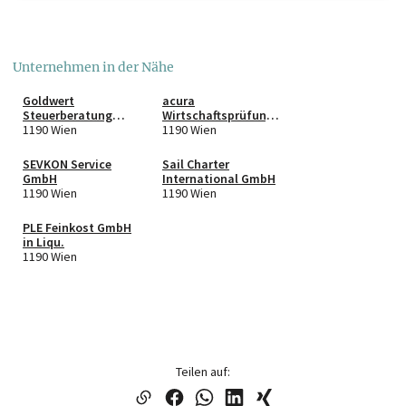
Unternehmen in der Nähe
Goldwert
acura
Steuerberatung
Wirtschaftsprüfung
GmbH
1190 Wien
GmbH in Liqu
1190 Wien
SEVKON Service
Sail Charter
GmbH
International GmbH
1190 Wien
1190 Wien
PLE Feinkost GmbH
in Liqu.
1190 Wien
Teilen auf: