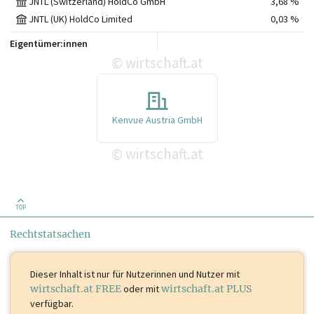
JNTL (Switzerland) HoldCo GmbH
3,68 %
JNTL (UK) HoldCo Limited
0,03 %
Eigentümer:innen
wirtschaft.at
©
Kenvue Austria GmbH
wirtschaft.at
©
TOP
Rechtstatsachen
Dieser Inhalt ist
nur für Nutzerinnen und Nutzer mit
wirtschaft.at FREE
oder mit
wirtschaft.at PLUS
verfügbar.