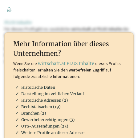
TOP
PLUS Inhalte
Für dieses Profil gibt es zusätzliche
wirtschaft.at PLUS Inhalte
die
Sie momentan nicht einsehen können. Schalten Sie dieses Profil frei
oder loggen Sie sich ein um diese Inhalte zu sehen. wirtschaft.at PLUS
Mehr Information über dieses
Inhalte sind unter anderem Gewerbeberechtigungen, Nationale
Unternehmen?
Marken, Patente, Rechtstatsachen, OTS-Aussendungen, und viele
mehr.
Wenn Sie die
wirtschaft.at PLUS Inhalte
dieses Profils
freischalten, erhalten Sie den
werbefreien
Zugriff auf
folgende zusätzliche Informationen:
Historische Daten
Darstellung im zeitlichen Verlauf
Historische Adressen (2)
Rechtstatsachen (19)
Branchen (2)
Gewerbeberechtigungen (3)
OTS-Aussendungen (25)
Weitere Profile an dieser Adresse