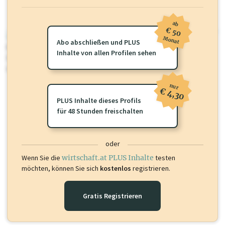
ab
€ 50
wirtschaft.at PLUS
Monat
Abo abschließen und PLUS
Für dieses Profil gibt es zusätzliche
wirtschaft.at PLUS Inhalte
die
Inhalte von allen Profilen sehen
Sie momentan nicht einsehen können. Schalten Sie dieses Profil frei
oder loggen Sie sich ein um diese Inhalte zu sehen.
nur
€ 4,30
PLUS Inhalte dieses Profils
für 48 Stunden freischalten
oder
Wenn Sie die
wirtschaft.at PLUS Inhalte
testen
möchten, können Sie sich
kostenlos
registrieren.
Gratis Registrieren