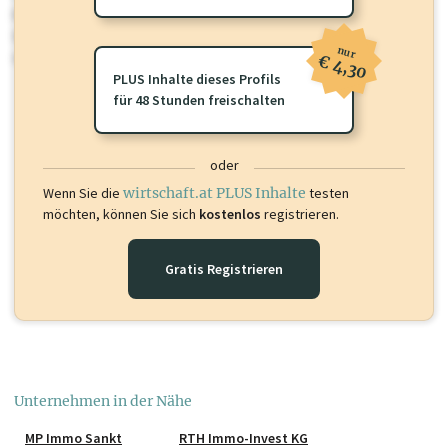
Für dieses Profil gibt es zusätzliche
wirtschaft.at PLUS Inhalte
die
Sie momentan nicht einsehen können. Schalten Sie dieses Profil frei
nur
oder loggen Sie sich ein um diese Inhalte zu sehen.
€ 4,30
PLUS Inhalte dieses Profils
für 48 Stunden freischalten
oder
Wenn Sie die
wirtschaft.at PLUS Inhalte
testen
möchten, können Sie sich
kostenlos
registrieren.
Gratis Registrieren
Unternehmen in der Nähe
MP Immo Sankt
RTH Immo-Invest KG