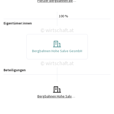
Pletzer Bergbahnen Beteiligungs GmbH
100 %
Eigentümer:innen
wirtschaft.at
©
Bergbahnen Hohe Salve GesmbH
wirtschaft.at
©
Beteiligungen
Bergbahnen Hohe Salve Hopfgarten-Itter-Kelchsau GesmbH & Co KG