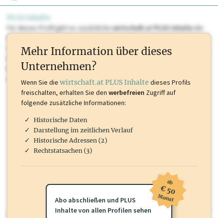
PLUS Inhalte
Für dieses Profil gibt es zusätzliche
wirtschaft.at PLUS Inhalte
die
Sie momentan nicht einsehen können. Schalten Sie dieses Profil frei
oder loggen Sie sich ein um diese Inhalte zu sehen. wirtschaft.at PLUS
Mehr Information über dieses
Inhalte sind unter anderem Gewerbeberechtigungen, Nationale
Unternehmen?
Marken, Patente, Rechtstatsachen, OTS-Aussendungen, und viele
mehr.
Wenn Sie die
wirtschaft.at PLUS Inhalte
dieses Profils
freischalten, erhalten Sie den
werbefreien
Zugriff auf
folgende zusätzliche Informationen:
Historische Daten
Darstellung im zeitlichen Verlauf
Historische Adressen (2)
Rechtstatsachen (3)
ab
€ 50
Monat
Abo abschließen und PLUS
Inhalte von allen Profilen sehen
wirtschaft.at PLUS