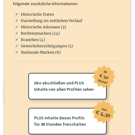
folgende zusätzliche Informationen:
Historische Daten
Darstellung im zeitlichen Verlauf
Historische Adressen (3)
Rechtstatsachen (24)
Branchen (4)
Gewerbeberechtigungen (5)
Nationale Marken (8)
ab
€ 50
Monat
wirtschaft.at PLUS
Abo abschließen und PLUS
Für dieses Profil gibt es zusätzliche
Inhalte von allen Profilen sehen
wirtschaft.at PLUS Inhalte
die
Sie momentan nicht einsehen können. Schalten Sie dieses Profil frei
oder loggen Sie sich ein um diese Inhalte zu sehen.
nur
€ 4,30
PLUS Inhalte dieses Profils
für 48 Stunden freischalten