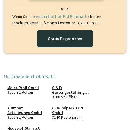
oder
Wenn Sie die
wirtschaft.at PLUS Inhalte
testen
möchten, können Sie sich
kostenlos
registrieren.
Gratis Registrieren
Unternehmen in der Nähe
Maler-Proff GmbH
G & D
3100 St. Pölten
Gartengestaltung
OG
3100 St. Pölten
Alumnat
CE Windpark TDN
Beteiligungs GmbH
GmbH
3100 St. Pölten
3140 Pottenbrunn
House of Glam e.U.