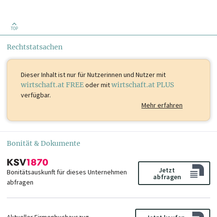
TOP
Mag. Georgia-Helene
Mag. Johannes Kern
Pokorny
Mitglied
Rechtstatsachen
Mitglied
Markus Bleyer
Dieser Inhalt ist
nur für Nutzerinnen und Nutzer mit
Mitglied
wirtschaft.at FREE
oder mit
wirtschaft.at PLUS
verfügbar.
Mehr erfahren
Bonität & Dokumente
Jetzt
Bonitätsauskunft für dieses Unternehmen
abfragen
abfragen