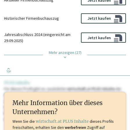
Aktueller Firmenbuchauszug
Jetzt kaufen
Historischer Firmenbuchauszug
Jetzt kaufen
Jahresabschluss 2024 (eingereicht am
Jetzt kaufen
29.09.2025)
Mehr anzeigen (27)
TOP
PLUS Inhalte
Für dieses Profil gibt es zusätzliche
wirtschaft.at PLUS Inhalte
die
Sie momentan nicht einsehen können. Schalten Sie dieses Profil frei
oder loggen Sie sich ein um diese Inhalte zu sehen. wirtschaft.at PLUS
Mehr Information über dieses
Inhalte sind unter anderem Gewerbeberechtigungen, Nationale
Unternehmen?
Marken, Patente, Rechtstatsachen, OTS-Aussendungen, und viele
mehr.
Wenn Sie die
wirtschaft.at PLUS Inhalte
dieses Profils
freischalten, erhalten Sie den
werbefreien
Zugriff auf