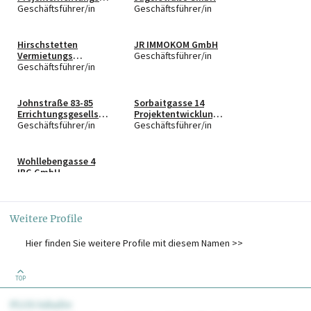
GmbH
Geschäftsführer/in
Geschäftsführer/in
Hirschstetten
JR IMMOKOM GmbH
Vermietungs
Geschäftsführer/in
GesmbH
Geschäftsführer/in
Johnstraße 83-85
Sorbaitgasse 14
Errichtungsgesellsch
Projektentwicklungs
aft m.b.H.
Geschäftsführer/in
GmbH
Geschäftsführer/in
Wohllebengasse 4
IBG GmbH
Geschäftsführer/in
Weitere Profile
Hier finden Sie weitere Profile mit diesem Namen >>
TOP
PLUS Inhalte