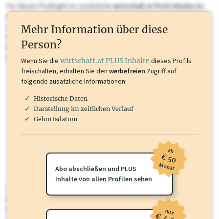
Für dieses Profil gibt es zusätzliche
wirtschaft.at PLUS Inhalte
die
Sie momentan nicht einsehen können. Schalten Sie dieses Profil frei
oder loggen Sie sich ein um diese Inhalte zu sehen. wirtschaft.at PLUS
Mehr Information über diese
Inhalte sind unter anderem Gewerbeberechtigungen, Nationale
Person?
Marken, Patente, Rechtstatsachen, OTS-Aussendungen, und viele
mehr.
Wenn Sie die
wirtschaft.at PLUS Inhalte
dieses Profils
freischalten, erhalten Sie den
werbefreien
Zugriff auf
folgende zusätzliche Informationen:
Historische Daten
Darstellung im zeitlichen Verlauf
Geburtsdatum
ab
€ 50
Monat
Abo abschließen und PLUS
Inhalte von allen Profilen sehen
wirtschaft.at PLUS
Für dieses Profil gibt es zusätzliche
wirtschaft.at PLUS Inhalte
die
Sie momentan nicht einsehen können. Schalten Sie dieses Profil frei
nur
€ 4,30