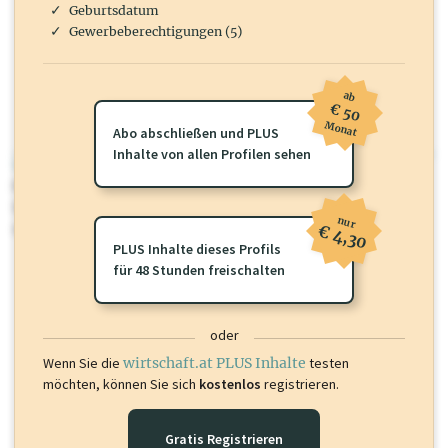
Geburtsdatum
Robert's Herrenmode Einzelhandel Robert Mayer, Nfg. GmbH & Co KG
EUR 1.000
Gewerbeberechtigungen (5)
ab
€ 50
Monat
Abo abschließen und PLUS
Inhalte von allen Profilen sehen
wirtschaft.at PLUS
Für dieses Profil gibt es zusätzliche
wirtschaft.at PLUS Inhalte
die
Sie momentan nicht einsehen können. Schalten Sie dieses Profil frei
nur
oder loggen Sie sich ein um diese Inhalte zu sehen.
€ 4,30
PLUS Inhalte dieses Profils
für 48 Stunden freischalten
oder
Wenn Sie die
wirtschaft.at PLUS Inhalte
testen
möchten, können Sie sich
kostenlos
registrieren.
Gratis Registrieren