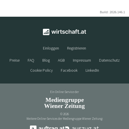
Build: 2026.146.1
Einloggen
Registrieren
Preise
FAQ
Blog
AGB
Impressum
Datenschutz
Cookie Policy
Facebook
LinkedIn
Ein Online-Service der
Mediengruppe
Wiener Zeitung
©
2026
Weitere Online-Services der Mediengruppe Wiener Zeitung: