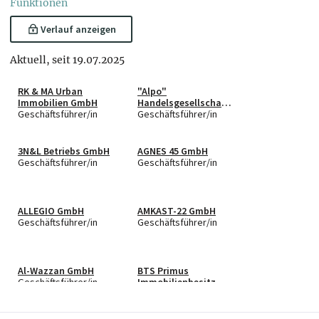
Funktionen
Verlauf anzeigen
Aktuell, seit 19.07.2025
RK & MA Urban
"Alpo"
Immobilien GmbH
Handelsgesellschaft
Geschäftsführer/in
m.b.H.
Geschäftsführer/in
3N&L Betriebs GmbH
AGNES 45 GmbH
Geschäftsführer/in
Geschäftsführer/in
ALLEGIO GmbH
AMKAST-22 GmbH
Geschäftsführer/in
Geschäftsführer/in
Al-Wazzan GmbH
BTS Primus
Geschäftsführer/in
Immobilienbesitz
GmbH
Geschäftsführer/in