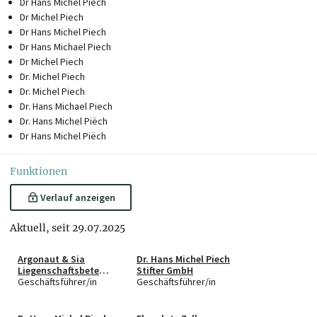
Dr Hans Michel Piech
Dr Michel Piech
Dr Hans Michel Piech
Dr Hans Michael Piech
Dr Michel Piech
Dr. Michel Piech
Dr. Michel Piech
Dr. Hans Michael Piech
Dr. Hans Michel Piëch
Dr Hans Michel Piëch
Funktionen
Verlauf anzeigen
Aktuell, seit 29.07.2025
Argonaut & Sia
Dr. Hans Michel Piech
Liegenschaftsbeteili
Stifter GmbH
gungs
Geschäftsführer/in
Geschäftsführer/in
Komplementär
GmbH