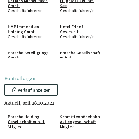
Dr.Hans Michel Piech
Flugplatz Zell am
GmbH
See
Geschäftsführer/in
Immobilienerrichtun
Geschäftsführer/in
gs GmbH
HMP Immobilien
Hotel Erlhof
Holding GmbH
Ges.m.b.H.
Geschäftsführer/in
Geschäftsführer/in
Porsche Beteiligungs
Porsche Gesellschaft
GmbH
m.b.H.
Geschäftsführer/in
Geschäftsführer/in
Kontrollorgan
Porsche Piech
SUBO Boots GmbH
Holding GmbH
Geschäftsführer/in
Geschäftsführer/in
Verlauf anzeigen
Aktuell, seit 28.10.2022
Speedinvest IV
Argonaut & Sia
EuVECA GmbH & Co
Liegenschaftsbeteili
KG
Kommanditist
gungs GmbH & Co KG
Kommanditist
Porsche Holding
Schmittenhöhebahn
Gesellschaft m.b.H.
Aktiengesellschaft
Mitglied
Mitglied
Hotel Erlhof GmbH &
Co