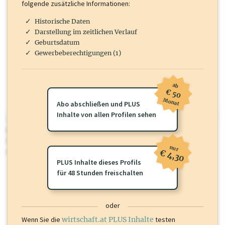
folgende zusätzliche Informationen:
Historische Daten
Darstellung im zeitlichen Verlauf
Geburtsdatum
Gewerbeberechtigungen (1)
ab
€ 50
Monat
Abo abschließen und PLUS
Inhalte von allen Profilen sehen
wirtschaft.at PLUS
Für dieses Profil gibt es zusätzliche
wirtschaft.at PLUS Inhalte
die
Sie momentan nicht einsehen können. Schalten Sie dieses Profil frei
nur
oder loggen Sie sich ein um diese Inhalte zu sehen.
€ 4,30
PLUS Inhalte dieses Profils
für 48 Stunden freischalten
oder
Wenn Sie die
wirtschaft.at PLUS Inhalte
testen