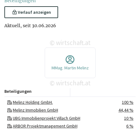
Beteiligungen
UBG Prinzersdorf
UBG Sunshine
GmbH
Oberlaa GmbH
Verlauf anzeigen
Geschäftsführer/in
Geschäftsführer/in
Aktuell, seit 30.06.2026
UNITED TREE
Holz und Energie
HOLDING GmbH
GmbH in Liquidation
wirtschaft.at
Geschäftsführer/in
Abwickler/in /
©
Liquidator/in
MMag. Martin Melinz
wirtschaft.at
©
Beteiligungen
Melinz Holding GmbH.
100 %
Melinz Immobilien GmbH
44,44 %
UBG Immobilienprojekt Villach GmbH
10 %
ARBOR Projektmanagement GmbH
6 %