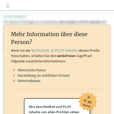
TOP
PLUS Inhalte
Für dieses Profil gibt es zusätzliche
wirtschaft.at PLUS Inhalte
die
Sie momentan nicht einsehen können. Schalten Sie dieses Profil frei
oder loggen Sie sich ein um diese Inhalte zu sehen. wirtschaft.at PLUS
Mehr Information über diese
Inhalte sind unter anderem Gewerbeberechtigungen, Nationale
Person?
Marken, Patente, Rechtstatsachen, OTS-Aussendungen, und viele
mehr.
Wenn Sie die
wirtschaft.at PLUS Inhalte
dieses Profils
freischalten, erhalten Sie den
werbefreien
Zugriff auf
folgende zusätzliche Informationen:
Historische Daten
Darstellung im zeitlichen Verlauf
Geburtsdatum
ab
€ 50
Monat
Abo abschließen und PLUS
Inhalte von allen Profilen sehen