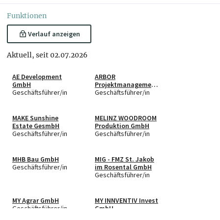
Funktionen
Verlauf anzeigen
Aktuell, seit 02.07.2026
AE Development
ARBOR
GmbH
Projektmanagement
Geschäftsführer/in
GmbH
Geschäftsführer/in
MAKE Sunshine
MELINZ WOODROOM
Estate GesmbH
Produktion GmbH
Geschäftsführer/in
Geschäftsführer/in
MHB Bau GmbH
MIG - FMZ St. Jakob
Geschäftsführer/in
im Rosental GmbH
Geschäftsführer/in
MY Agrar GmbH
MY INNVENTIV Invest
Geschäftsführer/in
GmbH
Geschäftsführer/in