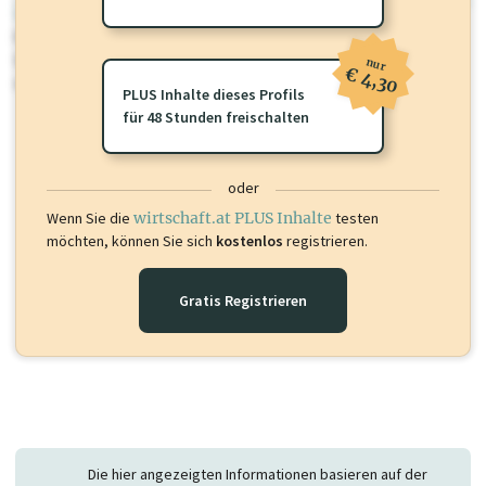
wirtschaft.at PLUS
Für dieses Profil gibt es zusätzliche
wirtschaft.at PLUS Inhalte
die
Sie momentan nicht einsehen können. Schalten Sie dieses Profil frei
nur
€ 4,30
oder loggen Sie sich ein um diese Inhalte zu sehen.
PLUS Inhalte dieses Profils
für 48 Stunden freischalten
oder
Wenn Sie die
wirtschaft.at PLUS Inhalte
testen
möchten, können Sie sich
kostenlos
registrieren.
Gratis Registrieren
Die hier angezeigten Informationen basieren auf der