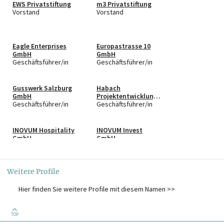
EWS Privatstiftung
m3 Privatstiftung
Vorstand
Vorstand
Eagle Enterprises
Europastrasse 10
GmbH
GmbH
Geschäftsführer/in
Geschäftsführer/in
Gusswerk Salzburg
Habach
GmbH
Projektentwicklung
Geschäftsführer/in
GmbH
Geschäftsführer/in
INOVUM Hospitality
INOVUM Invest
GmbH
GmbH
Geschäftsführer/in
Geschäftsführer/in
Weitere Profile
INOVUM Real Estate
King Poodle Betriebs
GmbH
GmbH
Geschäftsführer/in
Geschäftsführer/in
Hier finden Sie weitere Profile mit diesem Namen >>
MAYWEG Campus
MAYWEG Immobilien
TOP
Kasern GmbH
GmbH