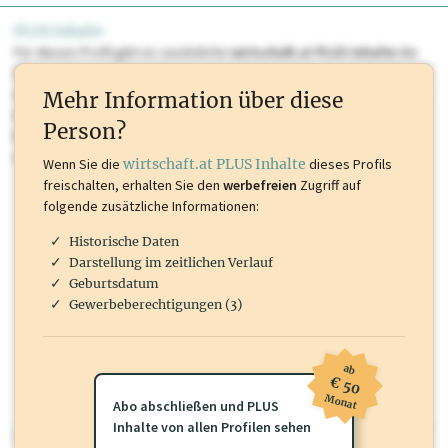
PLUS Inhalte
Für dieses Profil gibt es zusätzliche
wirtschaft.at PLUS Inhalte
die
Sie momentan nicht einsehen können. Schalten Sie dieses Profil frei
oder loggen Sie sich ein um diese Inhalte zu sehen. wirtschaft.at PLUS
Mehr Information über diese
Inhalte sind unter anderem Gewerbeberechtigungen, Nationale
Person?
Marken, Patente, Rechtstatsachen, OTS-Aussendungen, und viele
mehr.
Wenn Sie die
wirtschaft.at PLUS Inhalte
dieses Profils
freischalten, erhalten Sie den
werbefreien
Zugriff auf
folgende zusätzliche Informationen:
Historische Daten
Darstellung im zeitlichen Verlauf
Geburtsdatum
Gewerbeberechtigungen (3)
ab
€ 50
Monat
Abo abschließen und PLUS
Inhalte von allen Profilen sehen
wirtschaft.at PLUS