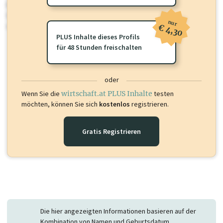
Für dieses Profil gibt es zusätzliche
wirtschaft.at PLUS Inhalte
die
Sie momentan nicht einsehen können. Schalten Sie dieses Profil frei
nur
oder loggen Sie sich ein um diese Inhalte zu sehen.
€ 4,30
PLUS Inhalte dieses Profils
für 48 Stunden freischalten
oder
Wenn Sie die
wirtschaft.at PLUS Inhalte
testen
möchten, können Sie sich
kostenlos
registrieren.
Gratis Registrieren
Die hier angezeigten Informationen basieren auf der
Kombination von Namen und Geburtsdatum.