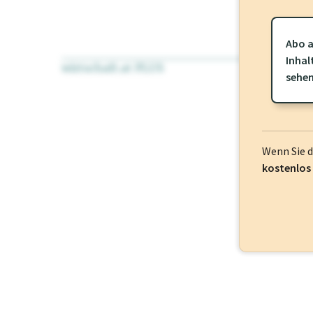
Abo a
Inhal
wirtschaft.at PLUS
Für dieses Pr
sehe
frei oder log
Wenn Sie 
kostenlos