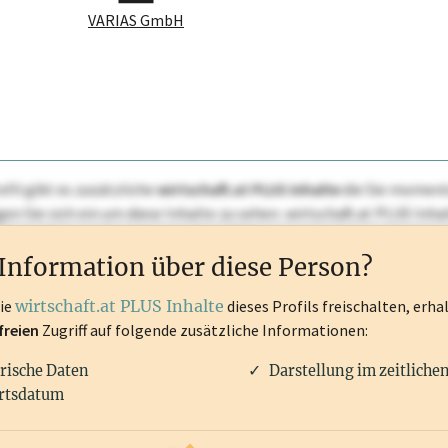
VARIAS GmbH
ofil gibt es zusätzliche
wirtschaft.at PLUS Inhalte
die Sie momenta
ggen Sie sich ein um diese Inhalte zu sehen. wirtschaft.at PLUS I
rken, Patente, Rechtstatsachen, OTS-Aussendungen, und viele m
Information über diese Person?
die
wirtschaft.at PLUS Inhalte
dieses Profils freischalten, erha
freien
Zugriff auf folgende zusätzliche Informationen:
rische Daten
Darstellung im zeitliche
rtsdatum