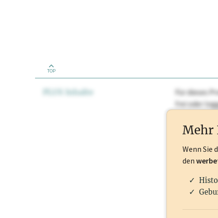
TOP
PLUS Inhalte
Für dieses Pr
frei oder lo
Nationale Ma
Mehr 
Wenn Sie 
den
werbe
Histo
Gebu