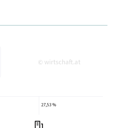
wirtschaft.at
©
27,53 %