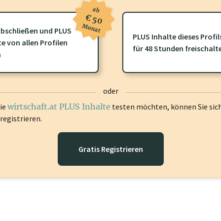
ab
€ 50
Monat
bschließen und PLUS
PLUS Inhalte dieses Profil
te von allen Profilen
ofil gibt es zusätzliche
wirtschaft.at PLUS Inhalte
die Sie momenta
für 48 Stunden freischalt
n
gen Sie sich ein um diese Inhalte zu sehen.
oder
die
wirtschaft.at PLUS Inhalte
testen möchten, können Sie sic
registrieren.
Gratis Registrieren