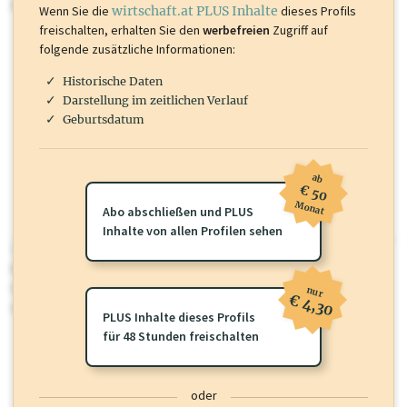
mehr.
Wenn Sie die
wirtschaft.at PLUS Inhalte
dieses Profils
freischalten, erhalten Sie den
werbefreien
Zugriff auf
folgende zusätzliche Informationen:
Historische Daten
Darstellung im zeitlichen Verlauf
Geburtsdatum
ab
€ 50
Monat
Abo abschließen und PLUS
Inhalte von allen Profilen sehen
wirtschaft.at PLUS
Für dieses Profil gibt es zusätzliche
wirtschaft.at PLUS Inhalte
die
Sie momentan nicht einsehen können. Schalten Sie dieses Profil frei
nur
€ 4,30
oder loggen Sie sich ein um diese Inhalte zu sehen.
PLUS Inhalte dieses Profils
für 48 Stunden freischalten
oder