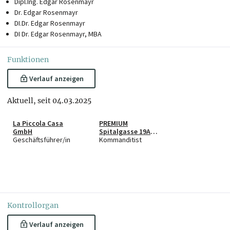
Dipl.Ing. Edgar Rosenmayr
Dr. Edgar Rosenmayr
DI.Dr. Edgar Rosenmayr
DI Dr. Edgar Rosenmayr, MBA
Funktionen
Verlauf anzeigen
Aktuell, seit 04.03.2025
La Piccola Casa
PREMIUM
GmbH
Spitalgasse 19A
Geschäftsführer/in
GmbH & Co KG
Kommanditist
Kontrollorgan
Verlauf anzeigen