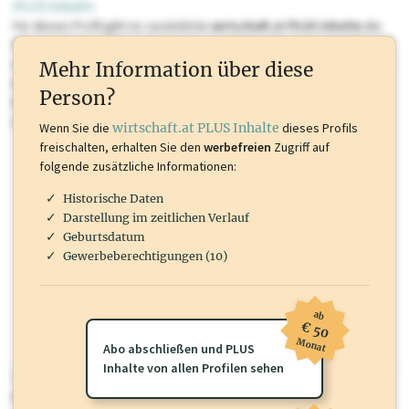
PLUS Inhalte
Für dieses Profil gibt es zusätzliche
wirtschaft.at PLUS Inhalte
die
Sie momentan nicht einsehen können. Schalten Sie dieses Profil frei
oder loggen Sie sich ein um diese Inhalte zu sehen. wirtschaft.at PLUS
Mehr Information über diese
Inhalte sind unter anderem Gewerbeberechtigungen, Nationale
Person?
Marken, Patente, Rechtstatsachen, OTS-Aussendungen, und viele
mehr.
Wenn Sie die
wirtschaft.at PLUS Inhalte
dieses Profils
freischalten, erhalten Sie den
werbefreien
Zugriff auf
folgende zusätzliche Informationen:
Historische Daten
Darstellung im zeitlichen Verlauf
Geburtsdatum
Gewerbeberechtigungen (10)
ab
€ 50
Monat
Abo abschließen und PLUS
Inhalte von allen Profilen sehen
wirtschaft.at PLUS
Für dieses Profil gibt es zusätzliche
wirtschaft.at PLUS Inhalte
die