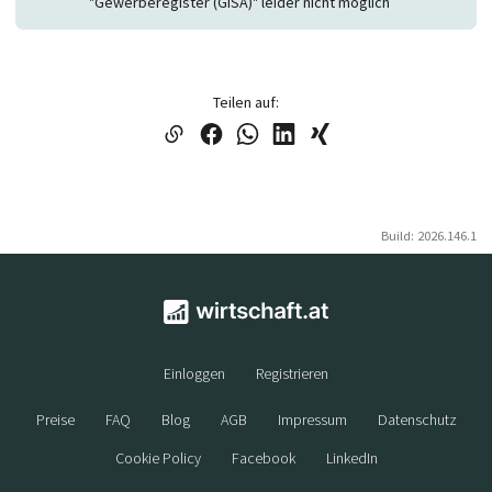
"Gewerberegister (GISA)" leider nicht möglich
Teilen auf:
Build: 2026.146.1
Einloggen
Registrieren
Preise
FAQ
Blog
AGB
Impressum
Datenschutz
Cookie Policy
Facebook
LinkedIn