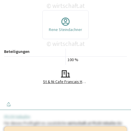
wirtschaft.at
©
Rene Steindachner
wirtschaft.at
©
Beteiligungen
100 %
St & Ni Cafe Francais Holding GmbH
TOP
PLUS Inhalte
Für dieses Profil gibt es zusätzliche
wirtschaft.at PLUS Inhalte
die
Sie momentan nicht einsehen können. Schalten Sie dieses Profil frei