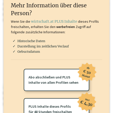
oder loggen Sie sich ein um diese Inhalte zu sehen. wirtschaft.at PLUS
Mehr Information über diese
Inhalte sind unter anderem Gewerbeberechtigungen, Nationale
Person?
Marken, Patente, Rechtstatsachen, OTS-Aussendungen, und viele
mehr.
Wenn Sie die
wirtschaft.at PLUS Inhalte
dieses Profils
freischalten, erhalten Sie den
werbefreien
Zugriff auf
folgende zusätzliche Informationen:
Historische Daten
Darstellung im zeitlichen Verlauf
Geburtsdatum
ab
€ 50
Monat
Abo abschließen und PLUS
Inhalte von allen Profilen sehen
wirtschaft.at PLUS
Für dieses Profil gibt es zusätzliche
wirtschaft.at PLUS Inhalte
die
Sie momentan nicht einsehen können. Schalten Sie dieses Profil frei
nur
€ 4,30
oder loggen Sie sich ein um diese Inhalte zu sehen.
PLUS Inhalte dieses Profils
für 48 Stunden freischalten