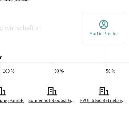
wirtschaft.at
©
Martin Pfeiffer
en
100 %
80 %
50 %
igungs-GmbH
Sonnenhof Bioobst GmbH
EVOLIS Bio Betriebsentwicklung & Fruchthandels GmbH