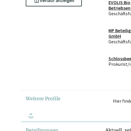
Verlauf anzeigen
EVOLIS Bio
Betriebsen
& Fruchth
Geschäftsf
GmbH
MP Beteili
GmbH
Geschäftsf
Schlossbe
Prokurist/i
Weitere Profile
Hier fin
TOP
Beteiligungen
Aktuell, se