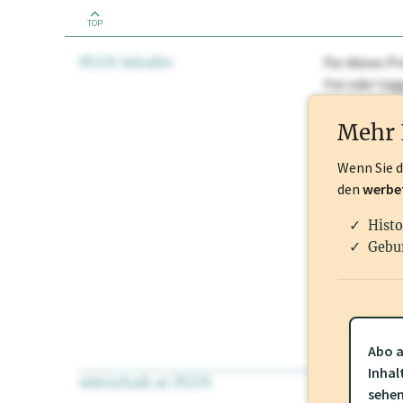
TOP
PLUS Inhalte
Für dieses Pr
frei oder lo
Nationale Ma
Mehr 
Wenn Sie 
den
werbe
Histo
Gebu
Abo a
Inhal
wirtschaft.at PLUS
Für dieses Pr
sehe