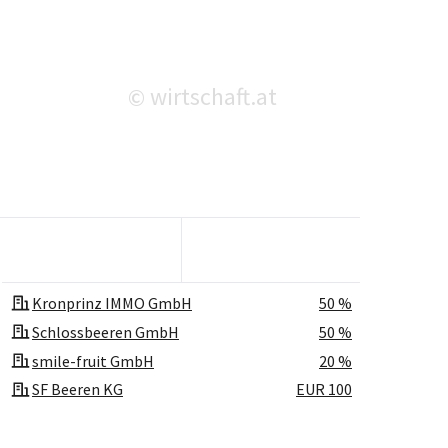
wirtschaft.at
©
Kronprinz IMMO GmbH
50 %
Schlossbeeren GmbH
50 %
smile-fruit GmbH
20 %
SF Beeren KG
EUR 100
Stadlbeeren KG
EUR 20