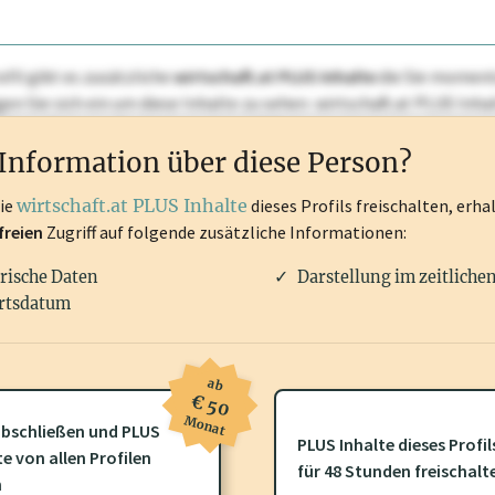
ofil gibt es zusätzliche
wirtschaft.at PLUS Inhalte
die Sie momenta
ggen Sie sich ein um diese Inhalte zu sehen. wirtschaft.at PLUS I
rken, Patente, Rechtstatsachen, OTS-Aussendungen, und viele m
Information über diese Person?
die
wirtschaft.at PLUS Inhalte
dieses Profils freischalten, erha
freien
Zugriff auf folgende zusätzliche Informationen:
rische Daten
Darstellung im zeitliche
rtsdatum
ab
€ 50
Monat
bschließen und PLUS
PLUS Inhalte dieses Profil
te von allen Profilen
ofil gibt es zusätzliche
wirtschaft.at PLUS Inhalte
die Sie momenta
für 48 Stunden freischalt
n