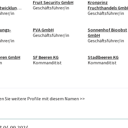
Fruit Security GmbH
Kronprinz
twicklung
Geschäftsführer/in
Fruchthandels Gmb
andels
ührer/in
Geschäftsführer/in
gungs-
PVA GmbH
Sonnenhof Bioobst
Geschäftsführer/in
GmbH
ührer/in
Geschäftsführer/in
eren GmbH
SF Beeren KG
Stadlbeeren KG
n
Kommanditist
Kommanditist
den Sie weitere Profile mit diesem Namen >>
it 04.09.2024