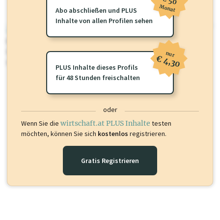
€ 50
Monat
Abo abschließen und PLUS
Inhalte von allen Profilen sehen
wirtschaft.at PLUS
Für dieses Profil gibt es zusätzliche
wirtschaft.at PLUS Inhalte
die
Sie momentan nicht einsehen können. Schalten Sie dieses Profil frei
nur
€ 4,30
oder loggen Sie sich ein um diese Inhalte zu sehen.
PLUS Inhalte dieses Profils
für 48 Stunden freischalten
oder
Wenn Sie die
wirtschaft.at PLUS Inhalte
testen
möchten, können Sie sich
kostenlos
registrieren.
Gratis Registrieren