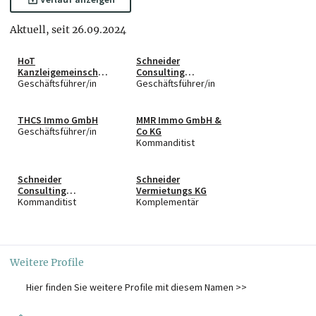
Aktuell, seit 26.09.2024
HoT
Schneider
Kanzleigemeinschaft
Consulting
GmbH
Geschäftsführer/in
Steuerberatungs
Geschäftsführer/in
GmbH
THCS Immo GmbH
MMR Immo GmbH &
Geschäftsführer/in
Co KG
Kommanditist
Schneider
Schneider
Consulting
Vermietungs KG
Steuerberatungs
Kommanditist
Komplementär
GmbH & Co KG
Weitere Profile
Hier finden Sie weitere Profile mit diesem Namen >>