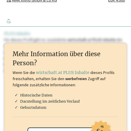
MMR Immo GmbH & Co KG
EUR 4.000
Schneider Consulting Steuerberatungs GmbH & Co KG
EUR 7.500
Schneider Vermietungs KG
TOP
PLUS Inhalte
Für dieses Profil gibt es zusätzliche
wirtschaft.at PLUS Inhalte
die
Sie momentan nicht einsehen können. Schalten Sie dieses Profil frei
oder loggen Sie sich ein um diese Inhalte zu sehen. wirtschaft.at PLUS
Mehr Information über diese
Inhalte sind unter anderem Gewerbeberechtigungen, Nationale
Person?
Marken, Patente, Rechtstatsachen, OTS-Aussendungen, und viele
mehr.
Wenn Sie die
wirtschaft.at PLUS Inhalte
dieses Profils
freischalten, erhalten Sie den
werbefreien
Zugriff auf
folgende zusätzliche Informationen:
Historische Daten
Darstellung im zeitlichen Verlauf
Geburtsdatum
ab