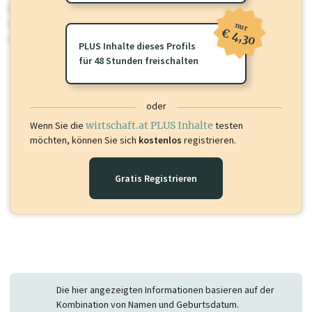
Für dieses Profil gibt es zusätzliche
wirtschaft.at PLUS Inhalte
die
Sie momentan nicht einsehen können. Schalten Sie dieses Profil frei
nur
€ 4,30
oder loggen Sie sich ein um diese Inhalte zu sehen.
PLUS Inhalte dieses Profils
für 48 Stunden freischalten
oder
Wenn Sie die
wirtschaft.at PLUS Inhalte
testen
möchten, können Sie sich
kostenlos
registrieren.
Gratis Registrieren
Die hier angezeigten Informationen basieren auf der
Kombination von Namen und Geburtsdatum.