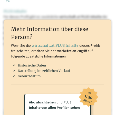
TOP
PLUS Inhalte
Für dieses Profil gibt es zusätzliche
wirtschaft.at PLUS Inhalte
die
Sie momentan nicht einsehen können. Schalten Sie dieses Profil frei
oder loggen Sie sich ein um diese Inhalte zu sehen. wirtschaft.at PLUS
Mehr Information über diese
Inhalte sind unter anderem Gewerbeberechtigungen, Nationale
Person?
Marken, Patente, Rechtstatsachen, OTS-Aussendungen, und viele
mehr.
Wenn Sie die
wirtschaft.at PLUS Inhalte
dieses Profils
freischalten, erhalten Sie den
werbefreien
Zugriff auf
folgende zusätzliche Informationen:
Historische Daten
Darstellung im zeitlichen Verlauf
Geburtsdatum
ab
€ 50
Monat
Abo abschließen und PLUS
Inhalte von allen Profilen sehen
wirtschaft.at PLUS