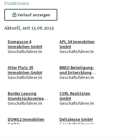
Funktionen
Verlauf anzeigen
Aktuell, seit 13.06.2023
Domgasse 4
APL 34 Immobilien
Immobilien GmbH
GmbH
Geschäftsführer/in
Geschäftsführer/in
Alter Platz 35
BREO Beteiligung-
Immobilien GmbH
und Entwicklung
Geschäftsführer/in
GmbH
Geschäftsführer/in
Border Leasing
CSRL Realitäten
Grundstücksverwalt
GmbH
ungs- Gesellschaft
Geschäftsführer/in
Geschäftsführer/in
m.b.H.
DOMG2 Immobilien
Deltalease GmbH
GmbH
Geschäftsführer/in
Geschäftsführer/in