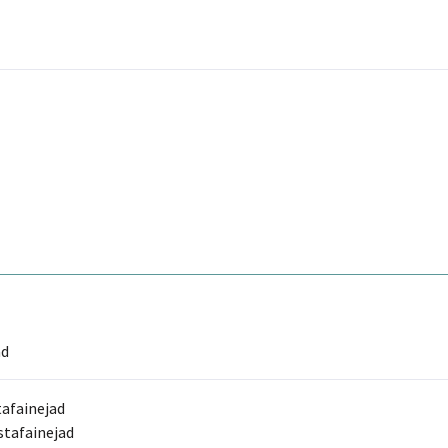
ad
afainejad
tafainejad