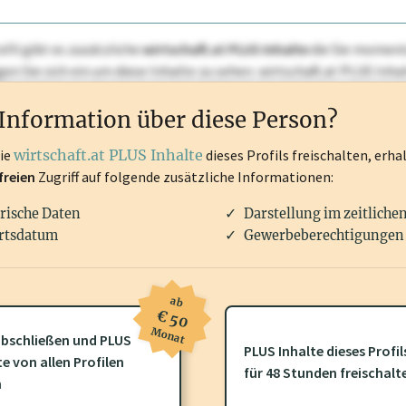
ofil gibt es zusätzliche
wirtschaft.at PLUS Inhalte
die Sie momenta
ggen Sie sich ein um diese Inhalte zu sehen. wirtschaft.at PLUS I
rken, Patente, Rechtstatsachen, OTS-Aussendungen, und viele m
Information über diese Person?
die
wirtschaft.at PLUS Inhalte
dieses Profils freischalten, erha
freien
Zugriff auf folgende zusätzliche Informationen:
rische Daten
Darstellung im zeitliche
rtsdatum
Gewerbeberechtigungen 
ab
€ 50
Monat
bschließen und PLUS
PLUS Inhalte dieses Profil
te von allen Profilen
ofil gibt es zusätzliche
wirtschaft.at PLUS Inhalte
die Sie momenta
für 48 Stunden freischalt
n
gen Sie sich ein um diese Inhalte zu sehen.