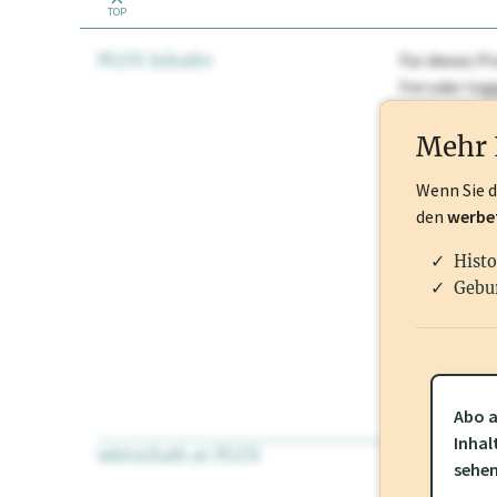
TOP
PLUS Inhalte
Für dieses Pr
frei oder lo
Nationale Ma
Mehr 
Wenn Sie 
den
werbe
Histo
Gebu
Abo a
Inhal
wirtschaft.at PLUS
Für dieses Pr
sehe
frei oder log