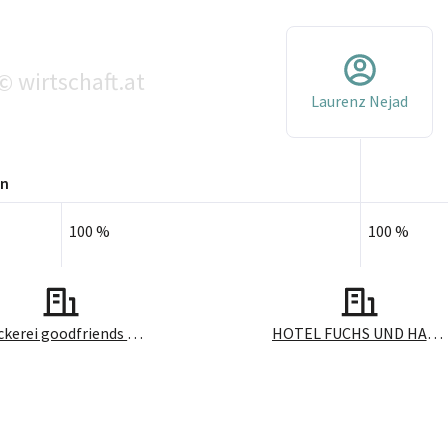
wirtschaft.at
©
Laurenz Nejad
en
100 %
100 %
Druckerei goodfriends GmbH
HOTEL FUCHS UND HASE GmbH