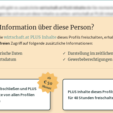
ofil gibt es zusätzliche
wirtschaft.at PLUS Inhalte
die Sie momenta
ggen Sie sich ein um diese Inhalte zu sehen. wirtschaft.at PLUS I
rken, Patente, Rechtstatsachen, OTS-Aussendungen, und viele m
Information über diese Person?
die
wirtschaft.at PLUS Inhalte
dieses Profils freischalten, erha
freien
Zugriff auf folgende zusätzliche Informationen:
rische Daten
Darstellung im zeitliche
rtsdatum
Gewerbeberechtigungen 
ab
€ 50
Monat
bschließen und PLUS
PLUS Inhalte dieses Profil
te von allen Profilen
ofil gibt es zusätzliche
wirtschaft.at PLUS Inhalte
die Sie momenta
für 48 Stunden freischalt
n
gen Sie sich ein um diese Inhalte zu sehen.