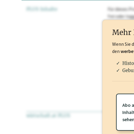
PLUS Inhalte
Für dieses Pr
frei oder lo
Nationale Ma
Mehr 
Wenn Sie 
den
werbe
Histo
Gebu
Abo a
Inhal
wirtschaft.at PLUS
Für dieses Pr
sehe
frei oder log