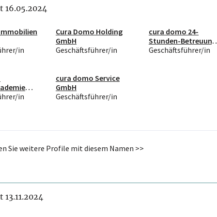
it 16.05.2024
Immobilien
Cura Domo Holding
cura domo 24-
GmbH
Stunden-Betreuung
ührer/in
Geschäftsführer/in
GmbH
Geschäftsführer/in
o
cura domo Service
kademie
GmbH
ührer/in
Geschäftsführer/in
den Sie weitere Profile mit diesem Namen >>
it 13.11.2024