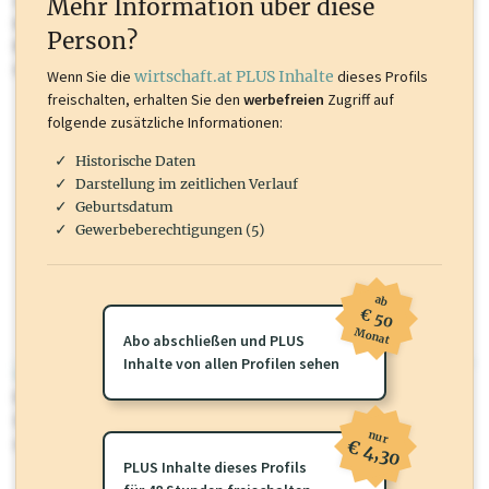
Mehr Information über diese
Inhalte sind unter anderem Gewerbeberechtigungen, Nationale
Person?
Marken, Patente, Rechtstatsachen, OTS-Aussendungen, und viele
mehr.
Wenn Sie die
wirtschaft.at PLUS Inhalte
dieses Profils
freischalten, erhalten Sie den
werbefreien
Zugriff auf
folgende zusätzliche Informationen:
Historische Daten
Darstellung im zeitlichen Verlauf
Geburtsdatum
Gewerbeberechtigungen (5)
ab
€ 50
Monat
Abo abschließen und PLUS
Inhalte von allen Profilen sehen
wirtschaft.at PLUS
Für dieses Profil gibt es zusätzliche
wirtschaft.at PLUS Inhalte
die
Sie momentan nicht einsehen können. Schalten Sie dieses Profil frei
nur
oder loggen Sie sich ein um diese Inhalte zu sehen.
€ 4,30
PLUS Inhalte dieses Profils