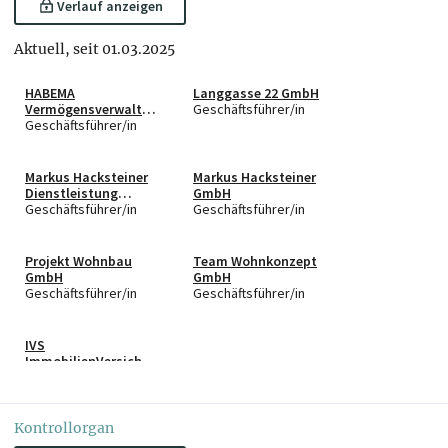
Verlauf anzeigen
Aktuell, seit 01.03.2025
HABEMA
Langgasse 22 GmbH
Vermögensverwaltu
Geschäftsführer/in
ngs-GmbH
Geschäftsführer/in
Markus Hacksteiner
Markus Hacksteiner
Dienstleistung
GmbH
GmbH
Geschäftsführer/in
Geschäftsführer/in
Projekt Wohnbau
Team Wohnkonzept
GmbH
GmbH
Geschäftsführer/in
Geschäftsführer/in
IVS
ImmobilienVersicher
ungsService KG
Komplementär
Kontrollorgan